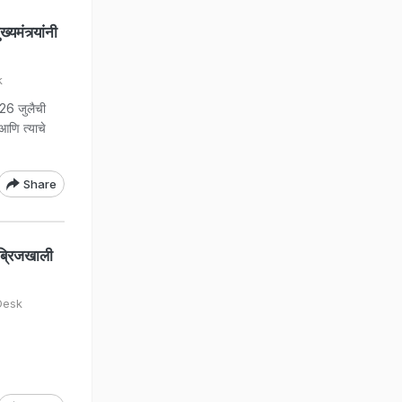
यमंत्र्यांनी
k
26 जुलैची
आणि त्याचे
Share
ड ब्रिजखाली
Desk