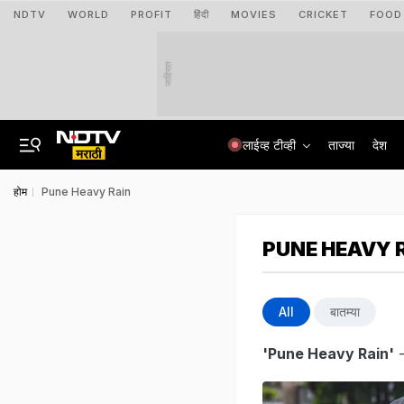
NDTV
WORLD
PROFIT
हिंदी
MOVIES
CRICKET
FOOD
जाहिरात
लाईव्ह टीव्ही
ताज्या
देश
होम
Pune Heavy Rain
PUNE HEAVY 
All
बातम्या
'Pune Heavy Rain'
-