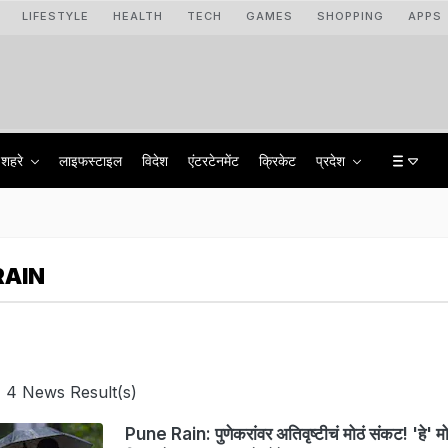
LIFESTYLE
HEALTH
TECH
GAMES
SHOPPING
APPS
शहरे
लाइफस्टाइल
विदेश
एंटरटेनमेंट
क्रिकेट
प्रदेश
RAIN
 4 News Result(s)
Pune Rain: पुणेकरांवर अतिवृष्टीचं मोठं संकट! 'हे' म