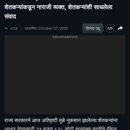
शेतकऱ्यांकडून नाराजी व्यक्त, शेतकऱ्यांशी साधलेला
संवाद
सिनेमा व्ह्यू
4:52
प्रकाशित: October 07, 2025
Advertisement
राज्य सरकारने आज अतिवृष्टी मुळे नुकसान झालेल्या शेतकऱ्यांना
आधार देण्यासाठी ३१ हजार ६२८ कोटी रुपयांच्या मदतीचे पॅकेज