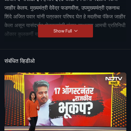
जाहीर केलय. मुख्यमंत्री देवेंद्र फडणवीस, उपमुख्यमंत्री एकनाथ
शिंदे अजित पवार यांनी पत्रकार परिषद घेत हे मदतीचा पॅकेज जाहीर
केला असून यासंदर्भात शेतकऱ्यांशी संवाद साधलाय आमची प्रतिनिधी
Show Full
ओंकार कुलकर्णी यांनी
संबंधित व्हिडीओ