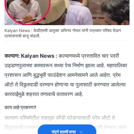
Kalyan News : केडीएमसी आयुक्त अभिनव गोयल यांनी पत्रकार परिषद घेऊन
प्रशासनाची बाजू मांडली.
कल्याण:
Kalyan News :
कल्याणमध्ये प्रस्तावित चार पदरी
उड्डाणपुलाच्या कामावरून सध्या पेच निर्माण झाला आहे. महापालिका
प्रशासन आणि बुद्धभूमी फाउंडेशन आमनेसामने आले आहेत. प्रेम
ऑटो ते विठ्ठलवाडी दरम्यान होणाऱ्या या पुलासाठी करण्यात आलेल्या
कारवाईमुळे शहरात तणावाचे वातावरण आहे.
काय आहे प्रकरण?
कल्याण पश्चिमेतील वाहतूक कोंडी फोडण्यासाठी प्रेम ऑटो ते
विठ्ठलवाडी दरम्यान चार पदरी उड्डाणपुलाचे काम हाती घेण्यात आले
संपूर्ण बातमी वाचा