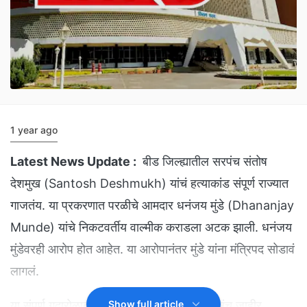
1 year ago
Latest News Update :
बीड जिल्ह्यातील सरपंच संतोष
देशमुख (Santosh Deshmukh) यांचं हत्याकांड संपूर्ण राज्यात
गाजतंय. या प्रकरणात परळीचे आमदार धनंजय मुंडे (Dhananjay
Munde) यांचे निकटवर्तीय वाल्मीक कराडला अटक झाली. धनंजय
मुंडेवरही आरोप होत आहेत. या आरोपानंतर मुंडे यांना मंत्रिपद सोडावं
लागलं.
या संपूर्ण गदारोळात धनंजय मुंडे प्रसिद्धी माध्यमं तसंच जाहीर
Show full article