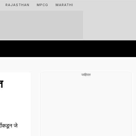
RAJASTHAN
MPCG
MARATHI
जाहिरात
त
दीकडून जे