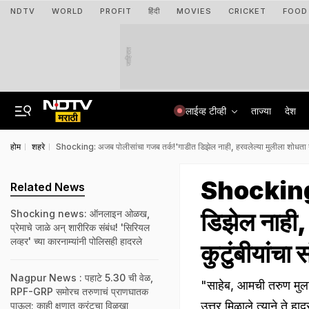
NDTV
WORLD
PROFIT
हिंदी
MOVIES
CRICKET
FOOD
जाहिरात
लाईव्ह टीव्ही
ताज्या
देश
होम
शहरे
Shocking: अजब पोलीसांचा गजब तर्क!'गाडीत डिझेल नाही, हरवलेल्या मुलीला शोधता येण
Shocking:
Related News
डिझेल नाही,
Shocking news: ऑनलाइन ओळख,
प्रेमाचे जाळे अन् शारीरिक संबंध! 'सिरियल
लव्हर' च्या कारनाम्यांनी पोलिसही हादरले
कुटुंबीयांचा 
Nagpur News : पहाटे 5.30 ची वेळ,
"साहेब, आमची तरुण मुलगी
RPF-GRP समोरच तरुणाचं प्राणघातक
उत्तर मिळाले त्याने ते हाद
पाऊल; काही क्षणात करंटचा विळखा