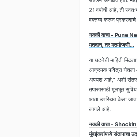
उचलणे अपेक्षित होते. मात
21 वर्षांची आहे, ती स्
वक्तव्य करून प्रकरणाचे ग
नक्की वाचा - Pune News
मतदान, तर मतमोजणी...
या घटनेची माहिती मिळता
आक्रमक पवित्रा घेतला आहे
अपयश आहे," अशी संतप्त 
तपासासाठी मूलभूत सुविध
आता उपस्थित केला जात आ
लागले आहे.
नक्की वाचा - Shocking
मुंबईकरांमध्ये संतापाचा उद