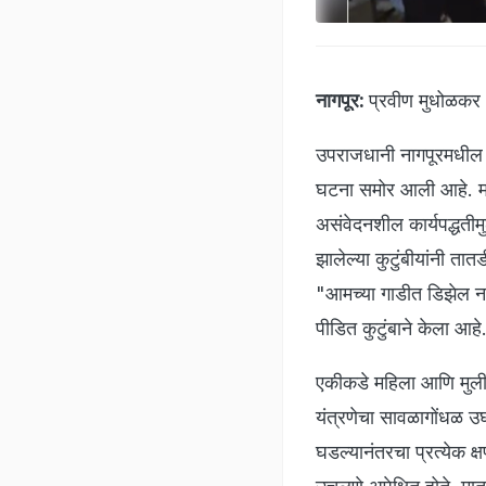
नागपूर:
प्रवीण मुधोळकर
उपराजधानी नागपूरमधील पा
घटना समोर आली आहे. मात्
असंवेदनशील कार्यपद्धतीमु
झालेल्या कुटुंबीयांनी ता
"आमच्या गाडीत डिझेल नाह
पीडित कुटुंबाने केला आहे
एकीकडे महिला आणि मुलींच्
यंत्रणेचा सावळागोंधळ उघड
घडल्यानंतरचा प्रत्येक क