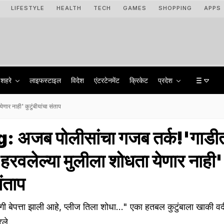
LIFESTYLE
HEALTH
TECH
GAMES
SHOPPING
APPS
शहरे
लाइफस्टाइल
विदेश
एंटरटेनमेंट
क्रिकेट
प्रदेश
ार नाही' कुटुंबीयांचा संताप
 अजब पोलीसांचा गजब तर्क!'गाडी
 हरवलेल्या मुलीला शोधता येणार नाही'
संताप
 बेपत्ता झाली आहे, प्लीज तिला शोधा..." एका हतबल कुटुंबाला खाकी वर्
रले.