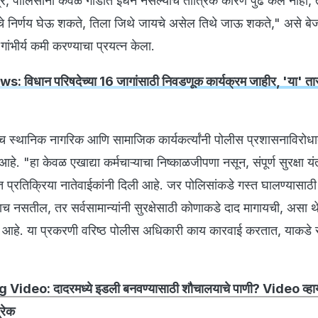
्र, पोलिसांनी केवळ गाडीत इंधन नसल्याचे तांत्रिक कारण पुढे केले नाही,
वतःचे निर्णय घेऊ शकते, तिला जिथे जायचे असेल तिथे जाऊ शकते," असे बे
ांभीर्य कमी करण्याचा प्रयत्न केला.
: विधान परिषदेच्या 16 जागांसाठी निवडणूक कार्यक्रम जाहीर, 'या' ता
च स्थानिक नागरिक आणि सामाजिक कार्यकर्त्यांनी पोलीस प्रशासनाविरोध
. "हा केवळ एखाद्या कर्मचाऱ्याचा निष्काळजीपणा नसून, संपूर्ण सुरक्षा यंत
प्रतिक्रिया नातेवाईकांनी दिली आहे. जर पोलिसांकडे गस्त घालण्यासाठ
ाच नसतील, तर सर्वसामान्यांनी सुरक्षेसाठी कोणाकडे दाद मागायची, असा 
हे. या प्रकरणी वरिष्ठ पोलीस अधिकारी काय कारवाई करतात, याकडे सर्व
 Video: दादरमध्ये इडली बनवण्यासाठी शौचालयाचे पाणी? Video व्ह
्रेक