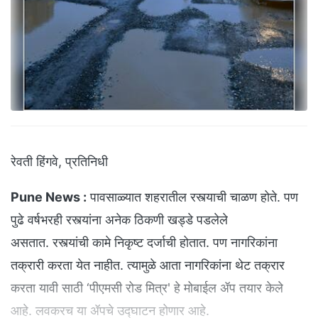
रेवती हिंगवे, प्रतिनिधी
Pune News :
पावसाळ्यात शहरातील रस्त्याची चाळण होते. पण
पुढे वर्षभरही रस्त्यांना अनेक ठिकणी खड्डे पडलेले
असतात. रस्त्यांची कामे निकृष्ट दर्जाची होतात. पण नागरिकांना
तक्रारी करता येत नाहीत. त्यामुळे आता नागरिकांना थेट तक्रार
करता यावी साठी ‘पीएमसी रोड मित्र' हे मोबाईल ॲप तयार केले
आहे. लवकरच या ॲपचे उद्‍घाटन होणार आहे.