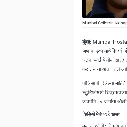
Mumbai Children Kidnap: मुल
मुंबई:
Mumbai Hostage C
जणांना एका माथेफिरुनं 
घटना पवई येथील आरए स्ट
वेळातच ताब्यात घेतले आण
पोलिसांनी दिलेल्या माह
स्टुडिओमध्ये चित्रपटाच्
व्यक्तीने 19 जणांना ओलीस
व्हिडिओ मेसेजद्वारे दहशत
मुलांना ओलीस ठेवल्यानंत