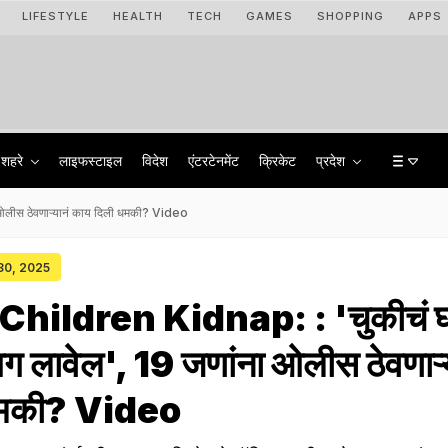
LIFESTYLE
HEALTH
TECH
GAMES
SHOPPING
APPS
शहरे
लाइफस्टाइल
विदेश
एंटरटेनमेंट
क्रिकेट
प्रदेश
ओलीस ठेवणाऱ्यानं काय दिली धमकी? Video
 30, 2025
ildren Kidnap: : 'चुकीचं 
आग लावेल', 19 जणांना ओलीस ठेवणाऱ्
धमकी? Video