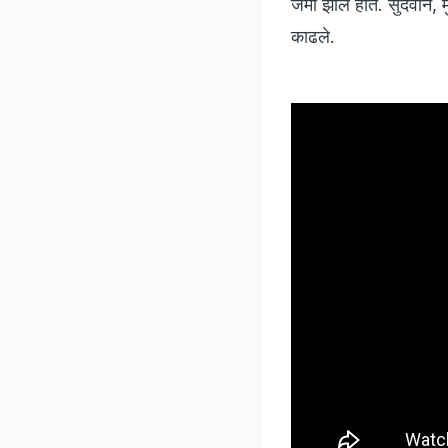
जमा झाले होते. सुदैवाने,
काढले.