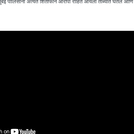
 मुंबई पोलिसांनी अत्यंत शिताफीने आरोपी रोहित आर्यला ताब्यात घेतले आणि 