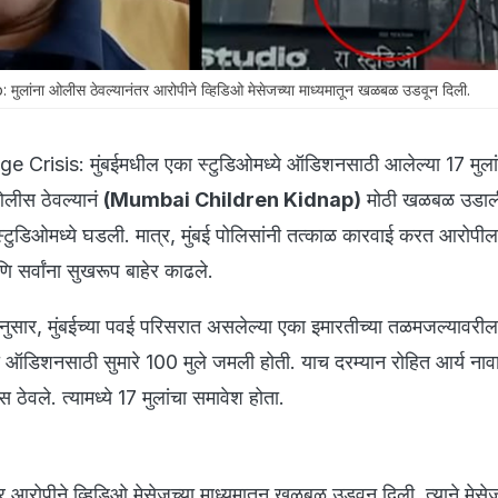
ांना ओलीस ठेवल्यानंतर आरोपीने व्हिडिओ मेसेजच्या माध्यमातून खळबळ उडवून दिली.
risis: मुंबईमधील एका स्टुडिओमध्ये ऑडिशनसाठी आलेल्या 17 मुला
ओलीस ठेवल्यानं
(Mumbai Children Kidnap)
मोठी खळबळ उडाली
ुडिओमध्ये घडली. मात्र, मुंबई पोलिसांनी तत्काळ कारवाई करत आरोपील
ि सर्वांना सुखरूप बाहेर काढले.
ितीनुसार, मुंबईच्या पवई परिसरात असलेल्या एका इमारतीच्या तळमजल्यावर
या ऑडिशनसाठी सुमारे 100 मुले जमली होती. याच दरम्यान रोहित आर्य नावा
 ठेवले. त्यामध्ये 17 मुलांचा समावेश होता.
र आरोपीने व्हिडिओ मेसेजच्या माध्यमातून खळबळ उडवून दिली. त्याने मेसेजम