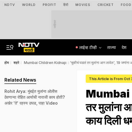
NDTV
WORLD
PROFIT
हिंदी
MOVIES
CRICKET
FOOD
जाहिरात
लाईव्ह टीव्ही
ताज्या
देश
होम
शहरे
Mumbai Children Kidnap: : 'चुकीचं घडलं तर मुलांना आग लावेल', 19 जणांना 
This Article is From Oct
Related News
Mumbai Ch
Rohit Arya: मुंबईत मुलांना ओलीस
ठेवणाऱ्या रोहित आर्याची नाराजी काय होती?
अखेर 'ते' रहस्य उघड, पाहा Video
तर मुलांना 
काय दिली 