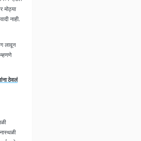
र मोठ्या
वादी नाही.
आग लावून
म्हणणे
ंना ठेवलं
थळी
टनास्थळी