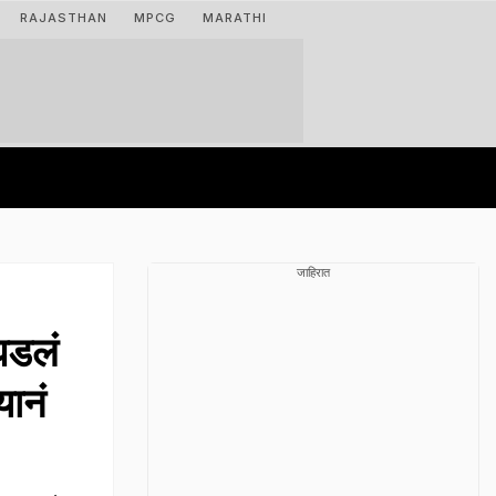
RAJASTHAN
MPCG
MARATHI
जाहिरात
घडलं
यानं