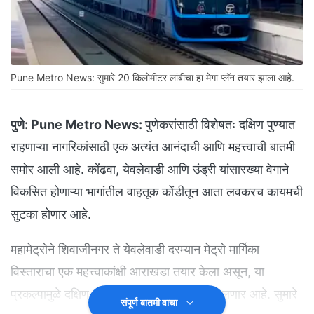
Pune Metro News: सुमारे 20 किलोमीटर लांबीचा हा मेगा प्लॅन तयार झाला आहे.
पुणे:
Pune Metro News:
पुणेकरांसाठी विशेषतः दक्षिण पुण्यात
राहणाऱ्या नागरिकांसाठी एक अत्यंत आनंदाची आणि महत्त्वाची बातमी
समोर आली आहे. कोंढवा, येवलेवाडी आणि उंड्री यांसारख्या वेगाने
विकसित होणाऱ्या भागांतील वाहतूक कोंडीतून आता लवकरच कायमची
सुटका होणार आहे.
महामेट्रोने शिवाजीनगर ते येवलेवाडी दरम्यान मेट्रो मार्गिका
विस्ताराचा एक महत्त्वाकांक्षी आराखडा तयार केला असून, या
प्रकल्पामुळे दक्षिण पुण्याचा चेहरामोहरा पूर्णपणे बदलणार आहे. सुमारे
संपूर्ण बातमी वाचा