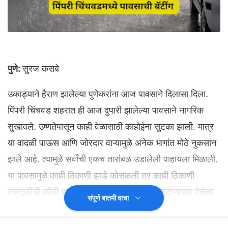
पुणे:
सुरज कसबे
उकाड्याने हैराण झालेल्या पुणेकरांना आज पावसाने दिलासा दिला.
पिंपरी चिंचवड शहरात ही आज दुपारी झालेल्या पावसाने नागरिक
सुखावले. उष्णतेपासून काही वेळासाठी काहोईना सुटका झाली. मात्र
या वादळी पाऊस आणि जोरदार वाऱ्यामुळे अनेक भागांत मोठे नुकसान
झाले आहे. त्यामुळे सर्वांची एकच तारांबळ उडालेली पाहायला मिळाली.
या पावसामुळे काही ठिकाणी झाडे कोसळली तर काही ठिकाणी
वाहतूकीची कोंडी झाली होती. त्यामुळे ऐन ऑफीस सुटण्याच्या वेळेला
संपूर्ण बातमी वाचा
पिंपरी चिंचवडमध्ये पहिल्याच पावसात खोळंबा झाल्याचे पाहायला
मिळाले.