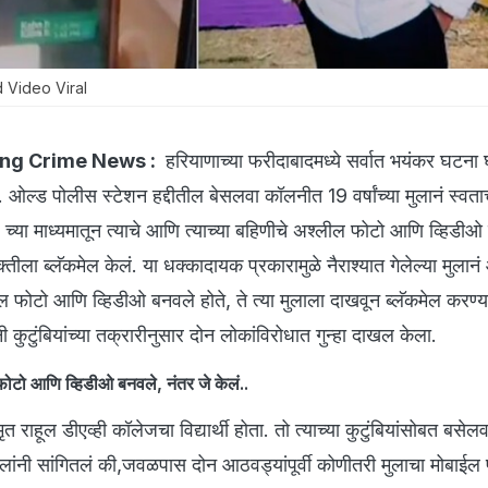
 Video Viral
ng Crime News :
हरियाणाच्या फरीदाबादमध्ये सर्वात भयंकर घटना 
्ड पोलीस स्टेशन हद्दीतील बेसलवा कॉलनीत 19 वर्षांच्या मुलानं स्वताच
 च्या माध्यमातून त्याचे आणि त्याच्या बहिणीचे अश्लील फोटो आणि व्हिडीओ
यक्तीला ब्लॅकमेल केलं. या धक्कादायक प्रकारामुळे नैराश्यात गेलेल्या मुलानं
ल फोटो आणि व्हिडीओ बनवले होते, ते त्या मुलाला दाखवून ब्लॅकमेल करण्
ी कुटुंबियांच्या तक्रारीनुसार दोन लोकांविरोधात गुन्हा दाखल केला.
 फोटो आणि व्हिडीओ बनवले, नंतर जे केलं..
ृत राहूल डीएव्ही कॉलेजचा विद्यार्थी होता. तो त्याच्या कुटुंबियांसोबत बस
िलांनी सांगितलं की,जवळपास दोन आठवड्यांपूर्वी कोणीतरी मुलाचा मोबाईल