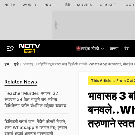
NDTV
WORLD
PROFIT
हिंदी
MOVIES
CRICKET
FOOD
जाहिरात
लाईव्ह टीव्ही
ताज्या
देश
होम
गुन्हे
भावासह 3 बहिणींचे न्यूड फोटो अन् व्हिडीओ बनवले..WhatsApp वर पाठवले, मोबाईल पा
This Article is From Oct
Related News
भावासह 3 बहि
Teacher Murder: भयंकर! 32
सेकंदात 34 वेळा चाकूने वार; महिला
शिक्षिकेच्या हत्येने शैक्षणिक वर्तुळात खळबळ
बनवले..Wh
तरुणाने स्व
डिलिव्हरी बॉयचं काम, मेंदीचे कोनही विकले;
आता Whatsapp चे ग्लोबल हेड; कुणाल
शाहचं अख्खं आयुष्यच प्रेरणादायी