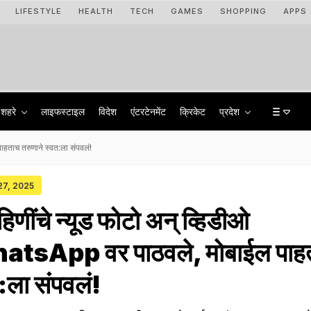
LIFESTYLE
HEALTH
TECH
GAMES
SHOPPING
APPS
शहरे
लाइफस्टाइल
विदेश
एंटरटेनमेंट
क्रिकेट
प्रदेश
हताच तरुणाने स्वत:ला संपवलं!
 27, 2025
णींचे न्यूड फोटो अन् व्हिडीओ
atsApp वर पाठवले, मोबाईल पाह
त:ला संपवलं!