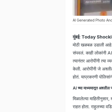
AI Generated Photo And
मुंबई:
Today Shocki
मोठी खळबळ उडाली आहे. ओल
संपवलं. काही लोकांनी AI
त्यानंतर आरोपींनी त्या व्
केली. आरोपींनी जे अश्ली
होतं. याप्रकरणी पोलिसांन
AI च्या माध्यमातून अश्लील
मिळालेल्या माहितीनुसार, म
राहत होता. राहुलच्या वड