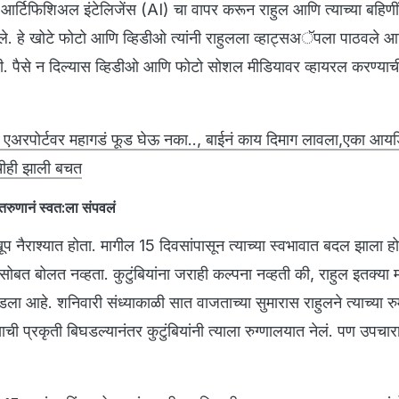
 आर्टिफिशिअल इंटेलिजेंस (AI) चा वापर करून राहुल आणि त्याच्या बहिणींच
. हे खोटे फोटो आणि व्हिडीओ त्यांनी राहुलला व्हाट्सअॅपला पाठवले 
ती. पैसे न दिल्यास व्हिडीओ आणि फोटो सोशल मीडियावर व्हायरल करण्या
एअरपोर्टवर महागडं फूड घेऊ नका.., बाईनं काय दिमाग लावला,एका आयड
चीही झाली बचत
रुणानं स्वत:ला संपवलं
 खूप नैराश्यात होता. मागील 15 दिवसांपासून त्याच्या स्वभावात बदल झाला हो
सोबत बोलत नव्हता. कुटुंबियांना जराही कल्पना नव्हती की, राहुल इतक्या म
 आहे. शनिवारी संध्याकाळी सात वाजताच्या सुमारास राहुलने त्याच्या रुम
्याची प्रकृती बिघडल्यानंतर कुटुंबियांनी त्याला रुग्णालयात नेलं. पण उपचार