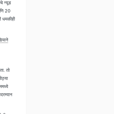
े न्यूड
आणि 20
ची धमकीही
ियाने
ता. तो
ोठ्या
मध्ये
ादरम्यान