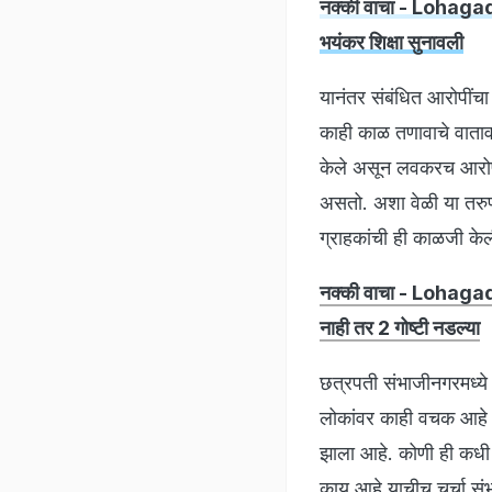
नक्की वाचा - Lohagad C
भयंकर शिक्षा सुनावली
यानंतर संबंधित आरोपींच
काही काळ तणावाचे वातावर
केले असून लवकरच आरोपी
असतो. अशा वेळी या तरुणा
ग्राहकांची ही काळजी के
नक्की वाचा - Lohagad c
नाही तर 2 गोष्टी नडल्या
छत्रपती संभाजीनगरमध्ये ग
लोकांवर काही वचक आहे की न
झाला आहे. कोणी ही कधी 
काय आहे याचीच चर्चा संभ