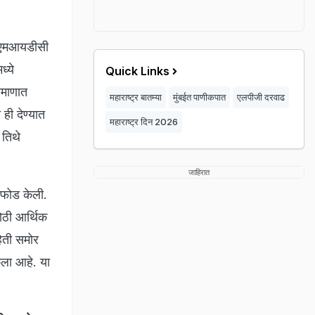
ूज एमआयडीसी
्ये
Quick Links
्रमाणात
महाराष्ट्र बातम्या
मुंबईत पाणीकपात
एलपीजी दरवाढ
ही देण्यात
महाराष्ट्र दिन 2026
 तिथे
जाहिरात
डफोड केली.
ोठी आर्थिक
िती समोर
ला आहे. या