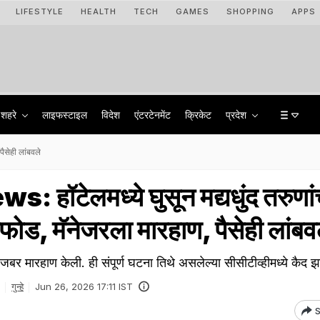
LIFESTYLE
HEALTH
TECH
GAMES
SHOPPING
APPS
शहरे
लाइफस्टाइल
विदेश
एंटरटेनमेंट
क्रिकेट
प्रदेश
ैसेही लांबवले
 हॉटेलमध्ये घुसून मद्यधुंद तरुणां
फोड, मॅनेजरला मारहाण, पैसेही लांबव
ा जबर मारहाण केली. ही संपूर्ण घटना तिथे असलेल्या सीसीटीव्हीमध्ये कैद 
गुन्हे
Jun 26, 2026 17:11 IST
S