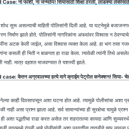
ase: ना फाशी, ना जन्मठेप! सियासाठी शिक्षा ठरली, लाडक्या लेकीसाठी
ा शोध सुरू असल्याची माहिती पोलिसांनी दिली आहे. या घटनेमुळे बजाजन
ण निर्माण झाले होते. पोलिसांनी नागरिकांना अफवांवर विश्वास न ठेवण्या
ंना अटक केली जाईल, असा विश्वास व्यक्त केला आहे. हा भाग तसा ग
ंना कसली ही भिती न बाळगता हा राडा केला. त्यावेळी त्यांनी तिथे असलेल
ली नाही. मात्र दहशत माजवण्यात ते यशस्वी झाले.
ase: केतन अग्रवालच्या हत्ये मागे क्राईम पेट्रोल कनेक्शन! सिया- च
ेल्या काही दिवसापासून अशा घटना होत आहे. त्यामुळे पोलीसांचा अशा प्रवृ
ाही असा प्रश्न झाला आहे. सर्व सामान्यांच्या ही सुरक्षेचा यामुळे प्रश्न 
ही अशा पद्धतीचा राडा करत असेल तर शहरातल्या कायदा आणि सुव्यवस्थे
ाजी नगरमध्ये रंगली आहे.पोलीसांनी अशा प्रवृत्तींना तातडीने चाप लावला