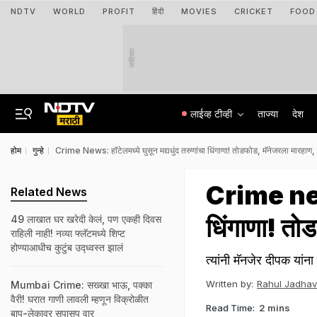
NDTV
WORLD
PROFIT
हिंदी
MOVIES
CRICKET
FOOD
जाहिरात
लाईव्ह टीव्ही
ताज्या
देश
होम
गुन्हे
Crime News: हॉटेलमध्ये घुसून मद्यधुंद तरुणांचा धिंगाणा! तोडफोड, मॅनेजरला मारहाण, प
Crime news:
Related News
धिंगाणा! तोड
49 लाखात घर खरेदी केलं, पण एकही दिवस
राहिली नाही! नव्या फ्लॅटमध्ये शिप्ट
होण्याआधीच कुटुंब उद्ध्वस्त झालं
त्यांनी मॅनजेर दीपक यांन
Written by:
Rahul Jadhav
Mumbai Crime: सख्खा भाऊ, पक्का
वैरी! घरात गाणी लावली म्हणून विक्रोळीत
Read Time:
2 mins
बाप-लेकावर सपासप वार