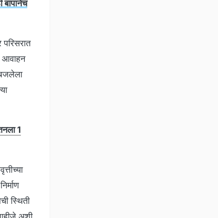
 बापानेच
गर परिसरात
चे आवाहन
जबजलेला
्या
ेतनला 1
त्तीच्या
निर्माण
ची स्थिती
 पाहीजे अशी