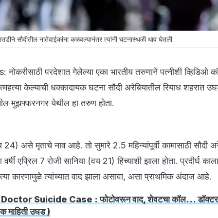
ीने सौदीतील नातेवाईकांना कळवल्यानंतर त्यांनी घटनास्थळी धाव घेतली.
ोकरीसाठी परदेशात गेलेल्या एका भारतीय तरुणाने पत्नीशी व्हिडिओ 
 आत्महत्या केल्याची धक्कादायक घटना सौदी अरेबियातील रियाध शहरात 
तील मुझफ्फरनगर येथील हा तरुण होता.
24) असे मृताचे नाव आहे. तो सुमारे 2.5 महिन्यांपूर्वी कामासाठी सौदी अ
या वर्षी एप्रिल 7 रोजी सानिया (वय 21) हिच्याशी झाला होता. प्रदीर्घ काल
णत्या कारणामुळे त्यांच्यात वाद झाला असावा, असा प्राथमिक अंदाज आहे.
Doctor Suicide Case : फोटोवरून वाद, शेवटचा कॉल... डॉक्टरच
ायक माहिती उघड )