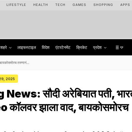
LIFESTYLE
HEALTH
TECH
GAMES
SHOPPING
APPS
शहरे
लाइफस्टाइल
विदेश
एंटरटेनमेंट
क्रिकेट
प्रदेश
ायकोसमोरच तरुणानं...
 29, 2025
News: सौदी अरेबियात पती, भार
eo कॉलवर झाला वाद, बायकोसमोरच