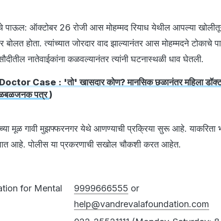
े पाऊल: ऑक्टोबर 26 रोजी आस मोहम्मद रियाध येथील आपल्या खोलीतून
 बोलत होता. त्यांच्यात जोरदार वाद झाल्यानंतर आस मोहम्मदने टोकाचे 
सौदीतील नातेवाईकांना कळवल्यानंतर त्यांनी घटनास्थळी धाव घेतली.
octor Case : 'तो' खासदार कोण? मानसिक छळानंतर महिला डॉक्
्ण खळबळजनक पत्र
)
याच्या मूळ गावी मुझफ्फरनगर येथे आणण्याची प्रक्रिया सुरू आहे. याकरिता
 जात आहे. पोलीस या प्रकरणाची सखोल चौकशी करत आहेत.
tion for Mental
9999666555
or
help@vandrevalafoundation.com