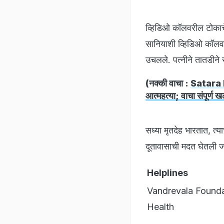
व्हिडिओ कॉलवरील टोकाच
सानियाशी व्हिडिओ कॉलवर
उचलले. पत्नीने तातडीने 
(नक्की वाचा :
Satara D
आत्महत्या; वाचा संपूर
सध्या मृतदेह भारतात, त्
दूतावासाची मदत घेतली
Helplines
Vandrevala Founda
Health