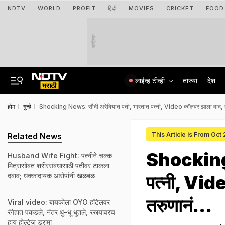
NDTV
WORLD
PROFIT
हिंदी
MOVIES
CRICKET
FOOD
जाहिरात
लाईव्ह टीव्ही
ताज्या
देश
होम
गुन्हे
Shocking News: सौदी अरेबियात पती, भारतात पत्नी, Video कॉलवर झाला वाद, ब
This Article is From Oct
Related News
Shocking 
Husband Wife Fight: पत्नीने चक्क
मित्रासोबत शरीरसंबंधासाठी पतीवर टाकला
दबाव; धक्कादायक आरोपांनी खळबळ
पत्नी, Vid
तरुणानं...
Viral video: बायकोला OYO हॉटेलवर
रंगेहात पकडले, नंतर धु-धू धुतले, रस्त्यावरच
हाय होल्टेज ड्रामा