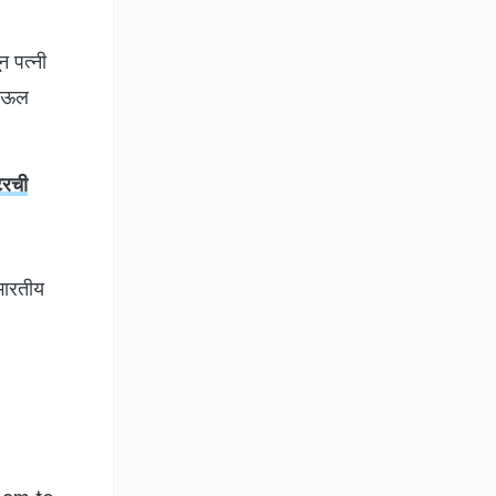
 पत्नी
पाऊल
टरची
 भारतीय