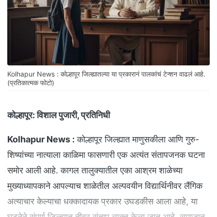
Kolhapur News : कोल्हापूर जिल्ह्यातल्या या प्रकारानं पालकांचं टेन्शन वाढलं आहे.
(प्रतिकात्मक फोटो)
कोल्हापूर:
विशाल पुजारी, प्रतिनिधी
Kolhapur News :
कोल्हापूर जिल्ह्यात माणुसकीला आणि गुरु-
शिष्यांच्या नात्याला काळिमा फासणारी एक अत्यंत संतापजनक घटना
समोर आली आहे. कागल तालुक्यातील एका आश्रम शाळेच्या
मुख्याध्यापकाने आपल्याच शाळेतील अल्पवयीन विद्यार्थिनीवर लैंगिक
अत्याचार केल्याचा धक्कादायक प्रकार उघडकीस आला आहे, या
घटनेने संपूर्ण जिल्ह्यात तीव्र संताप व्यक्त केला जात आहे. समाजात