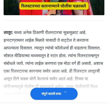
लातूर:
सध्या अनेक ठिकाणी रीलस्टारचा सुळसुळाट आहे.
इन्स्टाग्रामवर लाईक मिळावे यासाठी ते वाट्टेल ते करताना
आपल्याला दिसतात. त्यातून त्यांचो फॉलोअर्स ही वाढताना दिसतात.
सोशल मीडियाच्या माध्यमातून हे स्टार होता. त्यांना रिलस्टारम्हणून
संबोधले जाते. त्यांना लाईक करणारा एक मोठा वर्ग ही असतो. अशाच
एका रिलस्टारचा कारनामा समोर आला आहे. ही रिलस्टार लातूरची
असून तिने चक्क चोरी केल्याचं समोर आलं आहे. तिच्या या
चोरीनाम्यामुळे पोलीस ही चक्रावले आहेत. लातूर पोलीसांनी तिला
अटक केली असून पुढील तपास सुरू आहे.
संपूर्ण बातमी वाचा
प्रियांका जितेंद्र कांबळे असं या रीलस्टार तरुणीचे नाव आहे.