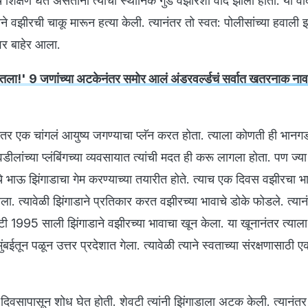
चे शिक्षण घेत असताना त्याचा स्थानिक गुंड वझीरशी वाद झाला होता. या वा
याने वझीरची चाकू मारून हत्या केली. त्यानंतर तो स्वत: पोलीसांच्या हवाली 
ावर बाहेर आला.
रतला!' 9 जणांच्या अटकेनंतर समोर आलं अंडरवर्ल्डचं सर्वात खतरनाक नाव;
ंतर एक चांगलं आयुष्य जगण्याचा प्लॅन करत होता. त्याला कोणती ही भान
ीलांच्या प्लंबिंगच्या व्यवसायात त्यांची मदत ही करू लागला होता. पण ज्य
याचे भाऊ झिंगाडाचा गेम करण्याच्या तयारीत होते. त्याच एक दिवस वझीरचा 
ा. त्यावेळी झिंगाडाने प्रतिकार करत वझीरच्या भावाचे डोके फोडले. त्यान
वटी 1995 साली झिंगाडाने वझीरच्या भावाचा खून केला. या खूनानंतर त्याला
मुंबईतून पळून उत्तर प्रदेशात गेला. त्यावेळी त्याने स्वताच्या संरक्षणासाठी 
 दिवसापासून शोध घेत होती. शेवटी त्यांनी झिंगाडाला अटक केली. त्यानंतर 