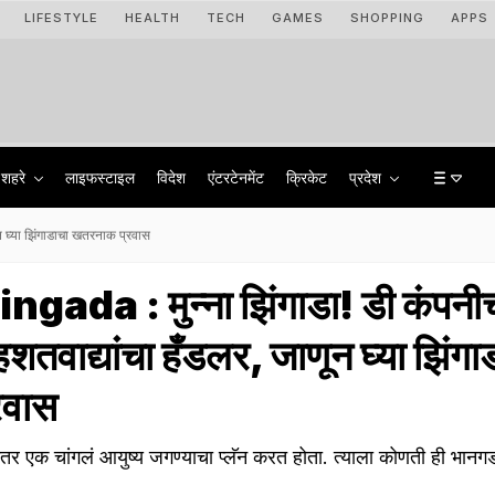
LIFESTYLE
HEALTH
TECH
GAMES
SHOPPING
APPS
शहरे
लाइफस्टाइल
विदेश
एंटरटेनमेंट
क्रिकेट
प्रदेश
 घ्या झिंगाडाचा खतरनाक प्रवास
ada : मुन्ना झिंगाडा! डी कंपनी
तवाद्यांचा हँडलर, जाणून घ्या झिंगा
रवास
ंतर एक चांगलं आयुष्य जगण्याचा प्लॅन करत होता. त्याला कोणती ही भान