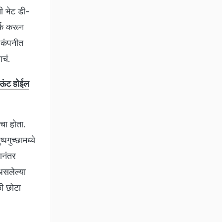
ची भेट डी-
र्क करून
 कंपनीत
ाचं.
ऊंट होईल
ायचा होता.
पगुच्छामध्ये
ानंतर
असलेल्या
ळी छोटा