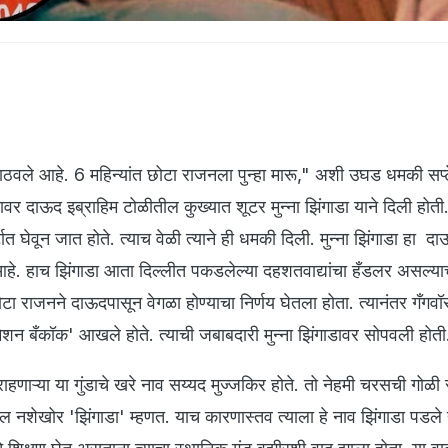
ठवले आहे. 6 महिन्यांत छोटा राजनला पुन्हा मारू," अशी उघड धमकी सप
ऱ्यावर दाऊद इब्राहिम टोळीतील कुख्यात शूटर मुन्ना झिंगाडा याने दिली होती.
ात घेवून जात होते. त्याच वेळी त्याने ही धमकी दिली. मुन्ना झिंगाडा हा दा
हे. हाच झिंगाडा आता दिल्लीत पकडलेल्या दहशतवाद्यांचा हँडलर असल्या
ा राजनने दाऊदपासून वेगळा होण्याचा निर्णय घेतला होता. त्यानंतर गँगवॉर
मिशन बँकॉक' आखले होते. त्याची जबाबदारी मुन्ना झिंगाडावर सोपवली होती
ात राहणाऱ्या या गुंडाचे खरे नाव सय्यद मुज्जकिर होते. तो नेहमी चरसची गोळ
ील नशेखोर 'झिंगाडा' म्हणत. याच कारणास्तव त्याला हे नाव झिंगाडा पडले 