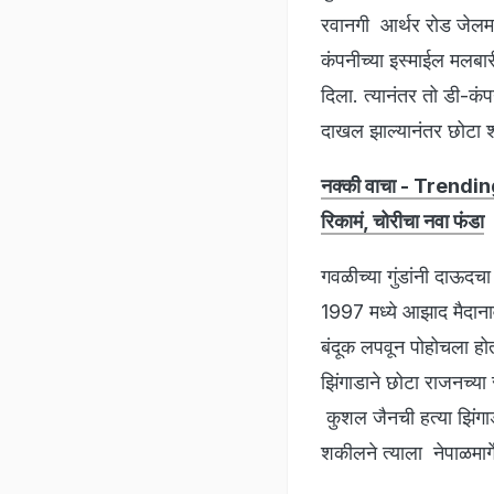
रवानगी आर्थर रोड जेलमध्य
कंपनीच्या इस्माईल मलबार
दिला. त्यानंतर तो डी-कं
दाखल झाल्यानंतर छोटा श
नक्की वाचा - Trending
रिकामं, चोरीचा नवा फंडा
गवळीच्या गुंडांनी दाऊदच
1997 मध्ये आझाद मैदानावर
बंदूक लपवून पोहोचला हो
झिंगाडाने छोटा राजनच्या
कुशल जैनची हत्या झिंगाड
शकीलने त्याला नेपाळमार्ग