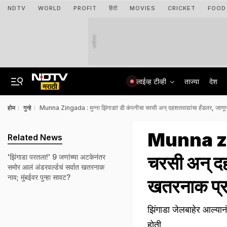
NDTV
WORLD
PROFIT
हिंदी
MOVIES
CRICKET
FOOD
जाहिरात
लाईव्ह टीव्ही
ताज्या
देश
होम
गुन्हे
Munna Zingada : मुन्ना झिंगाडा! डी कंपनीचा चरसी अन् दहशतवाद्यांचा हँडलर, जाणून
Munna zing
Related News
चरसी अन् दहश
'झिंगाडा परतला!' 9 जणांच्या अटकेनंतर
समोर आलं अंडरवर्ल्डचं सर्वात खतरनाक
नाव; मुंबईवर पुन्हा सावट?
खतरनाक प्
झिंगाडा जेलबाहेर आल्यान
होती.