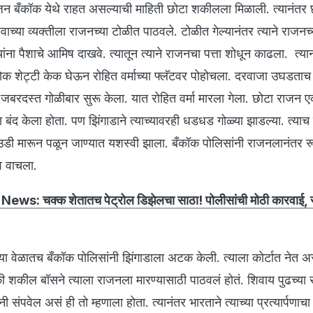
न बँकॉक येथे राहत असल्याची माहिती छोटा शकीलला मिळाली. त्यानंतर 
च्या व्यक्तीला राजनच्या टोळीत पाठवले. टोळीत गेल्यानंतर त्याने राजनच्
ांना पैशाचे आमिष दाखवे. त्यातून त्याने राजनचा पत्ता शोधून काढला. त्या
क शेट्टी केक घेऊन रोहित वर्माच्या फ्लॅटवर पोहोचला. दरवाजा उघडताच 
ी जबरदस्त गोळीबार सुरू केला. यात रोहित वर्मा मारला गेला. छोटा राजन एक
 बंद केला होता. पण झिंगाडाने त्याच्यावरही धडधड गोळ्या झाडल्या. त्याच
डी मारून पळून जाण्यात यशस्वी झाला. बँकॉक पोलिसांनी राजनलानंतर र
व वाचला.
ews: चक्क शेतातच पेट्रोल डिझेलचा साठा! पोलीसांची मोठी कारवाई, स
्या वेळातच बँकॉक पोलिसांनी झिंगाडाला अटक केली. त्याला कोर्टात नेत अस
की शकील बॉसने त्याला राजनला मारण्यासाठी पाठवलं होतं. शिवाय पुढच्या 
संपवेल असं ही तो म्हणाला होता. त्यानंतर भारताने त्याच्या प्रत्यार्पणाचा