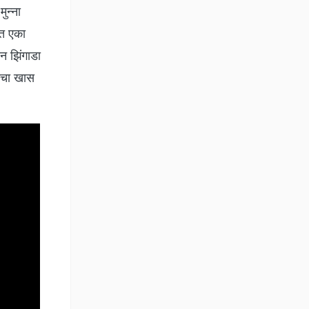
ुन्ना
ीत एका
न झिंगाडा
जनचा खास