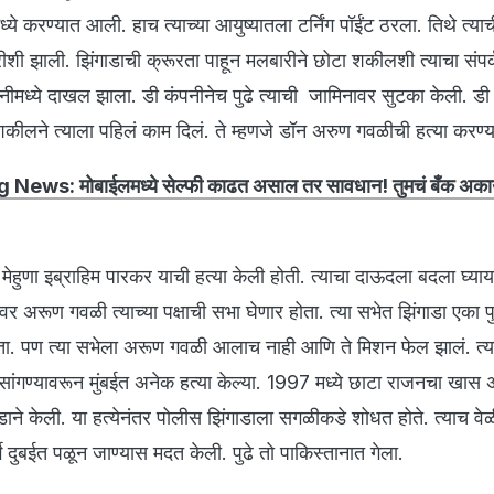
े करण्यात आली. हाच त्याच्या आयुष्यातला टर्निंग पॉईंट ठरला. तिथे त्या
ीशी झाली. झिंगाडाची क्रूरता पाहून मलबारीने छोटा शकीलशी त्याचा संप
पनीमध्ये दाखल झाला. डी कंपनीनेच पुढे त्याची जामिनावर सुटका केली. डी
कीलने त्याला पहिलं काम दिलं. ते म्हणजे डॉन अरुण गवळीची हत्या करण्य
 News: मोबाईलमध्ये सेल्फी काढत असाल तर सावधान! तुमचं बँक अका
ा मेहुणा इब्राहिम पारकर याची हत्या केली होती. त्याचा दाऊदला बदला घ्य
 अरूण गवळी त्याच्या पक्षाची सभा घेणार होता. त्या सभेत झिंगाडा एका पुष्
ता. पण त्या सभेला अरूण गवळी आलाच नाही आणि ते मिशन फेल झालं. त्य
 सांगण्यावरून मुंबईत अनेक हत्या केल्या. 1997 मध्ये छाटा राजनचा खास 
ाने केली. या हत्येनंतर पोलीस झिंगाडाला सगळीकडे शोधत होते. त्याच वे
े दुबईत पळून जाण्यास मदत केली. पुढे तो पाकिस्तानात गेला.