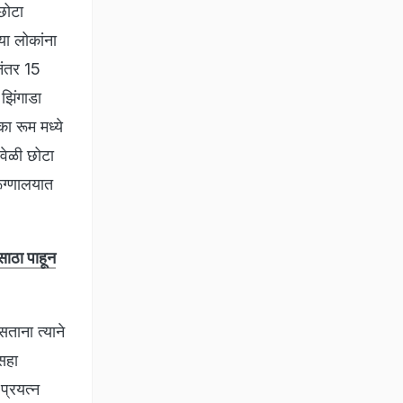
छोटा
या लोकांना
नंतर 15
झिंगाडा
ा रूम मध्ये
 वेळी छोटा
ूग्णालयात
ाठा पाहून
ताना त्याने
सहा
 प्रयत्न