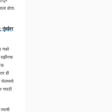
दातून
झाला होता.
 मुंबईवर
गड नको
ा वझीरचा
भाऊ
ंतर ही
 जेलमध्ये
एक गावठी
त्याची