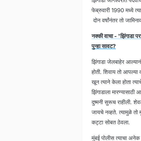
झिंगाडा जोगेश्वरीत पदवी
फेब्रुवारी 1990 मध्ये त्
दोन वर्षांनंतर तो जामिन
नक्की वाचा - 'झिंगाडा प
पुन्हा सावट?
झिंगाडा जेलबाहेर आल्यान
होती. शिवाय तो आपल्या वड
खून त्याने केला होता त्
झिंगाडाला मारण्यासाठी आल
दुष्मनी सुरूच राहीली. शे
जायचे नव्हते. त्यामुळे तो 
कट्टा सोबत ठेवला.
मुंबई पोलीस त्याचा अनेक