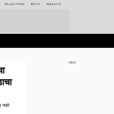
RAJASTHAN
MPCG
MARATHI
जाहिरात
चा
डाचा
गड नको