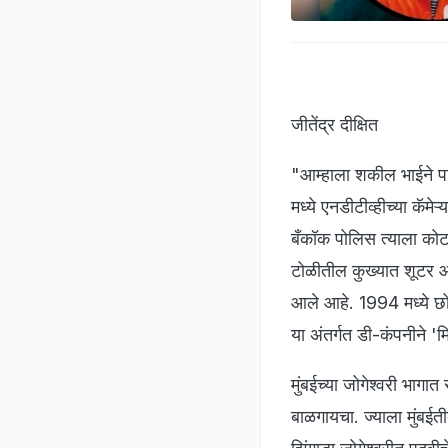
जीतेंद्र दीक्षित
"आम्हाला शकील भाईने पा
मध्ये एनडीटीव्हीच्या कॅमे
बँकॉक पोलिस त्याला कोर्ट
टोळीतील कुख्यात शूटर आ
आले आहे. 1994 मध्ये छोट
या अंतर्गत डी-कंपनीने '
​मुंबईच्या जोगेश्वरी भाग
बाळगायचा. ज्याला मुंबईत