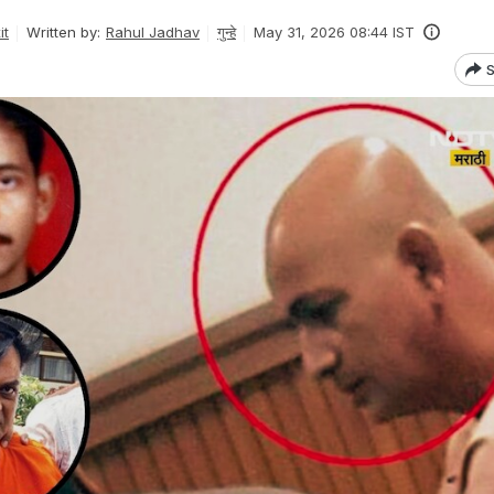
it
Written by:
Rahul Jadhav
गुन्हे
May 31, 2026 08:44 IST
S