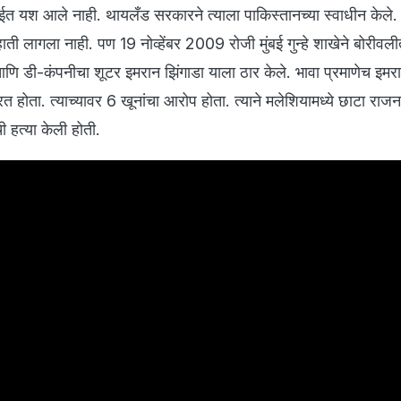
त यश आले नाही. थायलँड सरकारने त्याला पाकिस्तानच्या स्वाधीन केले. म
ा हाती लागला नाही. पण 19 नोव्हेंबर 2009 रोजी मुंबई गुन्हे शाखेने बोरीवल
ि डी-कंपनीचा शूटर इमरान झिंगाडा याला ठार केले. भावा प्रमाणेच इमरा
 होता. त्याच्यावर 6 खूनांचा आरोप होता. त्याने मलेशियामध्ये छाटा रा
ी हत्या केली होती.