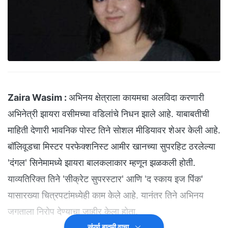
Zaira Wasim :
अभिनय क्षेत्राला कायमचा अलविदा करणारी
अभिनेत्री झायरा वसीमच्या वडिलांचे निधन झाले आहे. याबाबतीची
माहिती देणारी भावनिक पोस्ट तिने सोशल मीडियावर शेअर केली आहे.
बॉलिवूडचा मिस्टर परफेक्शनिस्ट आमीर खानच्या सुपरहिट ठरलेल्या
'दंगल' सिनेमामध्ये झायरा बालकलाकार म्हणून झळकली होती.
याव्यतिरिक्त तिने 'सीक्रेट सुपरस्टार' आणि 'द स्काय इज पिंक'
यासारख्या चित्रपटांमध्येही काम केले आहे. यानंतर तिने अभिनय
जगताला निरोप देण्याचा जाहीर केला होता.
संपूर्ण बातमी वाचा