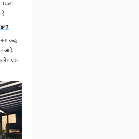
त पडला
आहे.
 नाव?
ांना कळू
लं आहे.
पैकीच एक