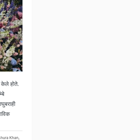
ेले होते.
्बे
घुबराही
ाभाविक
shura Khan
,