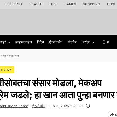
LIFESTYLE
HEALTH
TECH
GAMES
SHOPPING
APPS
शहरे
लाइफस्टाइल
विदेश
एंटरटेनमेंट
क्रिकेट
प्रदेश
पुन्हा बनणार बाप
11, 2025
्रीसोबतचा संसार मोडला, मेकअप
्रेम जडले; हा खान आता पुन्हा बनणार
adhusudan Khare
एंटरटेनमेंट
Jun 11, 2025 11:29 IST
S