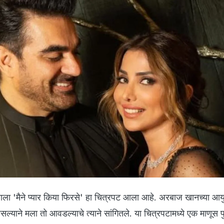
ाला 'मैने प्यार किया फिरसे' हा चित्रपट आला आहे. अरबाज खानच्या आयु
याने मला तो आवडल्याचे त्याने सांगितले. या चित्रपटामध्ये एक माणूस पुन