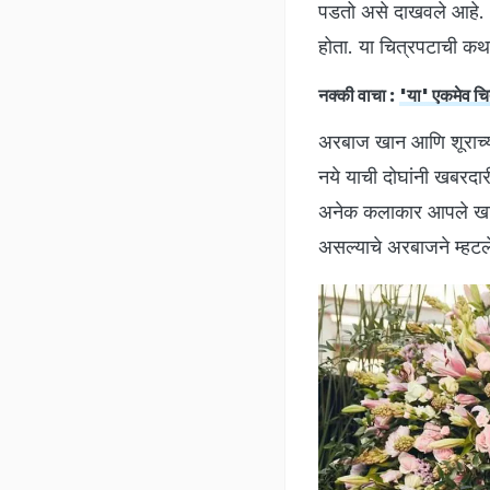
पडतो असे दाखवले आहे. अ
होता. या चित्रपटाची कथ
नक्की वाचा :
'या' एकमेव चि
अरबाज खान आणि शूराच्या 
नये याची दोघांनी खबरदा
अनेक कलाकार आपले खासग
असल्याचे अरबाजने म्हट