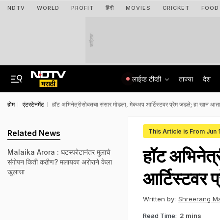
NDTV
WORLD
PROFIT
हिंदी
MOVIES
CRICKET
FOOD
जाहिरात
लाईव्ह टीव्ही
ताज्या
देश
होम
एंटरटेनमेंट
हॉट अभिनेत्रीसोबतचा संसार मोडला, मेकअप आर्टिस्टवर प्रेम जडले; हा खान आता 
This Article is From Jun 
Related News
हॉट अभिनेत
Malaika Arora : घटस्फोटानंतर मुलाचे
संगोपन किती कठीण? मलायका अरोराने केला
खुलासा
आर्टिस्टवर प
Written by:
Shreerang M
Read Time:
2 mins