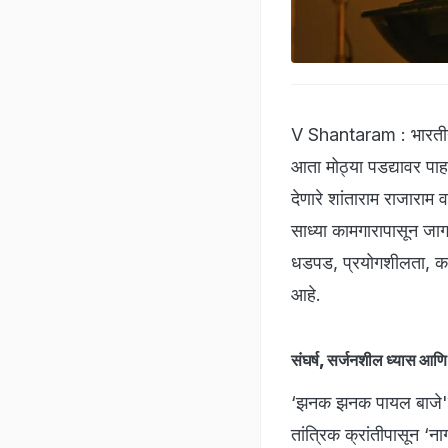
V Shantaram : भारतीय च
आता मोठ्या पडद्यावर पाहत
देणारे शांताराम राजाराम व
साध्या कामगारापासून जागत
धडपड, प्रयोगशीलता, काम
आहे.
संघर्ष, सर्जनशील ध्यास आण
‘झनक झनक पायल बाजे'च्या
तांत्रिक क्रांतीपासून ‘न