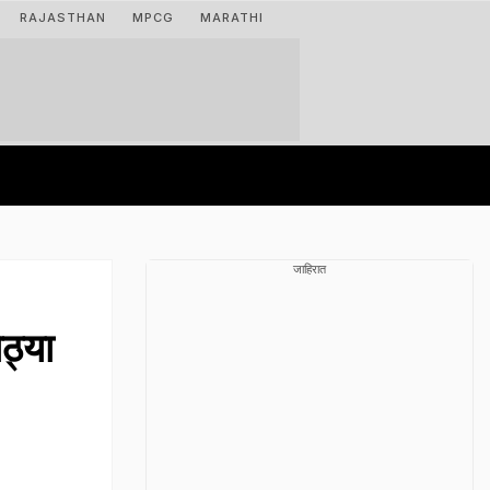
RAJASTHAN
MPCG
MARATHI
जाहिरात
ठ्या