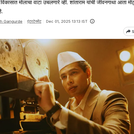
ा विकासात मोलाचा वाटा उचलणारे व्ही. शांताराम यांची जीवनगाथा आता मोठ
े.
sh Gangurde
एंटरटेनमेंट
Dec 01, 2025 13:13 IST
S