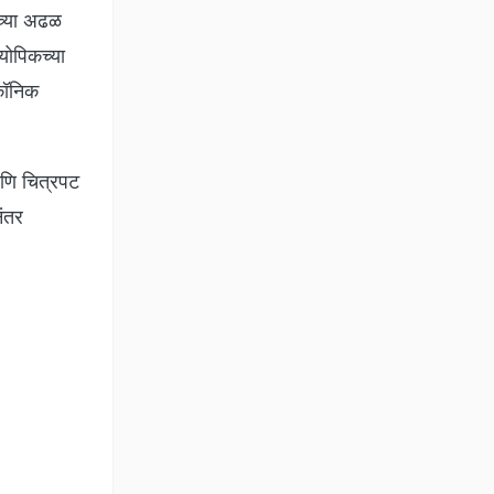
ाच्या अढळ
योपिकच्या
यकॉनिक
आणि चित्रपट
नंतर