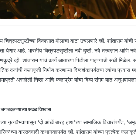
ित्रपटसृष्टीच्या विकासात मोलाचा वाटा उचलणारे व्ही. शांताराम यांची
ा येणार आहे. भारतीय चित्रपटसृष्टीला नवी दृष्टी, नवे तत्त्वज्ञान आणि नवी
णकुद्रे व्ही. शांताराम यांचं कार्य आताच्या पिढीला पाहण्याची संधी मिळेल.
िक दर्जाची कलाकृती निर्माण करणाऱ्या दिग्दर्शकापर्यंतचा त्यांचा प्रवास म्
ाप्रती असलेली निष्ठा आणि कलाप्रेम यांचा दिव्य संगम यात अनुभवायल
ि जग बदलण्याच्या अढळ विश्वास
 नृत्यवैभवापासून ‘दो आंखें बारह हाथ'च्या सामाजिक विचारांपर्यंत, ‘अमृ
ागरिक'च्या वास्तववादी कथानकापर्यंत व्ही. शांताराम यांच्या प्रत्येक कलाकृ