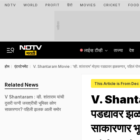
NDTV
WORLD
PROFIT
हिंदी
MOVIES
CRICKET
FOOD
जाहिरात
लाईव्ह टीव्ही
ताज्या
देश
होम
एंटरटेनमेंट
V. Shantaram Movie : ‘व्ही. शांताराम’ मोठ्या पडद्यावर झळकणार, पहिलं प
This Article is From Dec
Related News
V. Shantar
V Shantaram : व्ही. शांताराम यांची
दुसरी पत्नी जयश्रीची भूमिका कोण
साकारणार? पहिली झलक आली समोर
पडद्यावर झ
साकारणार भ