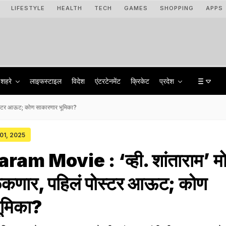
LIFESTYLE
HEALTH
TECH
GAMES
SHOPPING
APPS
शहरे
लाइफस्टाइल
विदेश
एंटरटेनमेंट
क्रिकेट
प्रदेश
ोस्टर आऊट; कोण साकारणार भूमिका?
 01, 2025
am Movie : ‘व्ही. शांताराम’ मो
ळकणार, पहिलं पोस्टर आऊट; कोण
ूमिका?