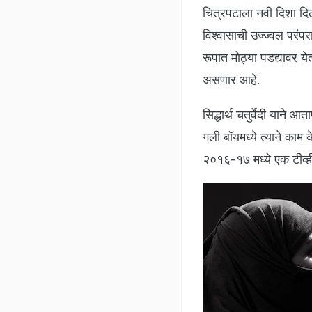
चित्रपटाला नवी दिशा दिल
विश्वासाची उज्ज्वल परंप
रूपात मोठ्या पडद्यावर 
असणार आहे.
सिद्धार्थ चतुर्वेदी यान
गली बॉयमध्ये त्याने काम 
२०१६-१७ मध्ये एक टीव्ही