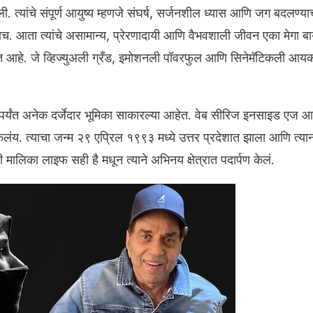
ी. त्यांचे संपूर्ण आयुष्य म्हणजे संघर्ष, सर्जनशील ध्यास आणि जग बदलण्य
राच. आता त्यांचे असामान्य, प्रेरणादायी आणि वैभवशाली जीवन एका मेगा बा
येत आहे. जे व्हिज्युअली ग्रँड, इमोशनली पॉवरफुल आणि सिनेमॅटिकली आ
े आतापर्यंत अनेक दर्जेदार भूमिका साकारल्या आहेत. वेब सीरिज इनसाइड एज 
केलंय. त्याचा जन्म २९ एप्रिल १९९३ मध्ये उत्तर प्रदेशात झाला आणि त्या
 मालिका लाइफ सही है मधून त्याने अभिनय क्षेत्रात पदार्पण केलं.