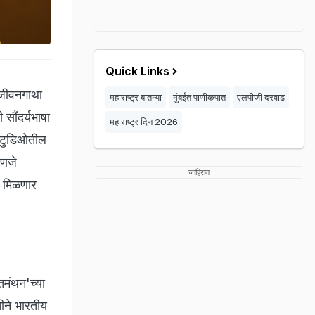
Quick Links
 जीवनगाथा
महाराष्ट्र बातम्या
मुंबईत पाणीकपात
एलपीजी दरवाढ
 सौंदर्यभाषा
महाराष्ट्र दिन 2026
 स्टुडिओतील
हणजे
जाहिरात
ा मिळणार
तमंथन'च्या
तीने भारतीय