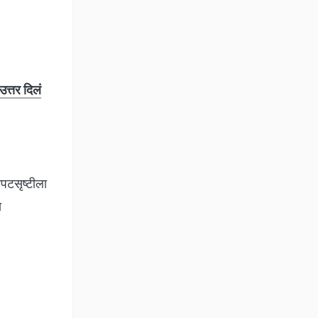
त्तर दिलं
रपटसृष्टीला
य