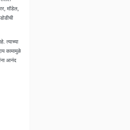
ार, मॉडेल,
 डोडीची
. त्याच्या
दाय कामामुळे
बांना आनंद