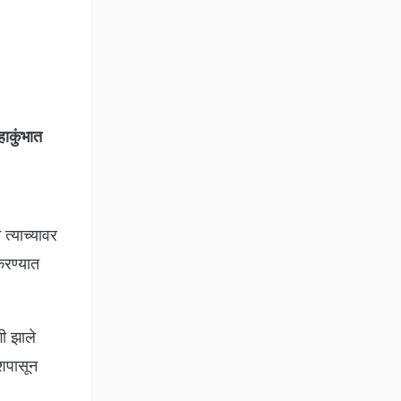
ाकुंभात
 त्याच्यावर
करण्यात
गी झाले
ेशपासून