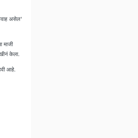
विवाह असेल'
चा माजी
खीनं केला.
हवी आहे.