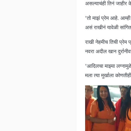
असल्याचंही तिनं जाहीर के
'तो माझं प्रेम आहे. आम्
असं राखीनं यावेळी सांगि
राखी नेहमीच तिची प्रेम प
नवरा अदील खान दुर्रानी
'आदिलचा माझ्या लग्नामुळ
मला त्या मुर्खाला कोणतीही