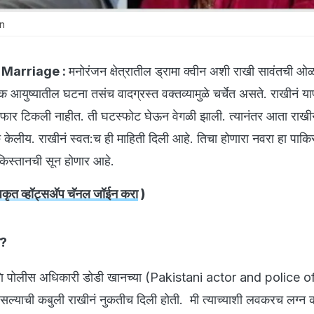
n
 Marriage :
मनोरंजन क्षेत्रातील ड्रामा क्वीन अशी राखी सावंतची 
िक आयुष्यातील घटना तसंच वादग्रस्त वक्तव्यामुळे चर्चेत असते. राखीनं यापू
न फार टिकली नाहीत. ती घटस्फोट घेऊन वेगळी झाली. त्यानंतर आता राखीन
ु केलीय. राखीनं स्वत:च ही माहिती दिली आहे. तिचा होणारा नवरा हा पाकि
किस्तानची सून होणार आहे.
ृत व्हॉट्सअ‍ॅप चॅनल जॉईन करा
)
न?
ि पोलीस अधिकारी डोडी खानच्या (Pakistani actor and police o
ल्याची कबुली राखीनं नुकतीच दिली होती. मी त्याच्याशी लवकरच लग्न