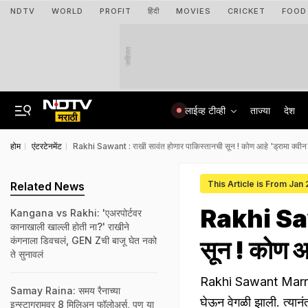
NDTV
WORLD
PROFIT
हिंदी
MOVIES
CRICKET
FOOD
जाहिरात
लाईव्ह टीव्ही
ताज्या
देश
होम
एंटरटेनमेंट
Rakhi Sawant : राखी सावंत होणार पाकिस्तानची सून ! कोण आहे 'ड्रामा क्वीन
This Article is From Jan
Related News
Rakhi Sawa
Kangana vs Rakhi: 'एअरपोर्टवर
कानाखाली खाल्ली होती ना?' राखीने
कंगनाला डिवचलं, GEN Zची बाजू घेत नको
सून ! कोण आ
ते सुनावलं
Rakhi Sawant Marriage
Samay Raina: समय रैनाच्या
घेऊन वेगळी झाली. त्यानं
इन्स्टाग्रामवर 8 मिलिअन फॉलोअर्स, पण या