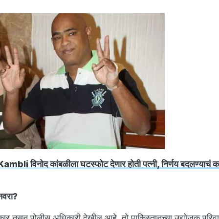
mbli विनोद कांबळीला घटस्फोट देणार होती पत्नी, निर्णय बदलण्याचं क
नवरा?
ार नसून पोलीस अधिकारी देखील आहे. तो पाकिस्तानच्या उद्योजक परिव