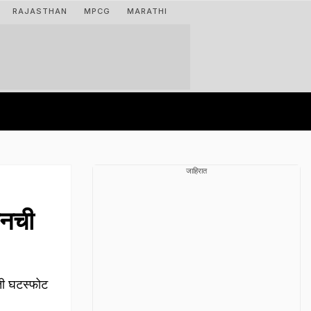
RAJASTHAN
MPCG
MARATHI
जाहिरात
ानची
ती घटस्फोट