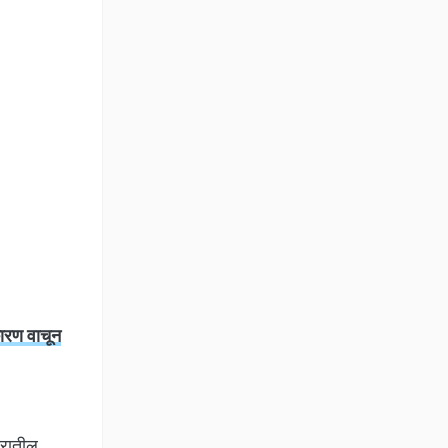
ारण वाचून
ारातील