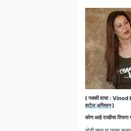
( नक्की वाचा :
Vinod Ka
वाटेल अभिमान
)
कोण आहे राखीचा तिसरा 
डोडी खान हा फक्त कलाक