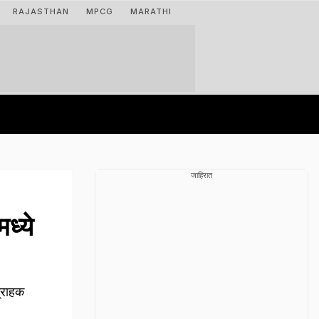
RAJASTHAN
MPCG
MARATHI
जाहिरात
ध्ये
ग्राहक