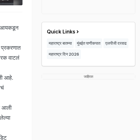
रबीआयकडून
Quick Links
महाराष्ट्र बातम्या
मुंबईत पाणीकपात
एलपीजी दरवाढ
ा प्रकरणात
महाराष्ट्र दिन 2026
ारक वाटलं
ली आहे.
जाहिरात
चं
त आली
ेल्या
ेडिट