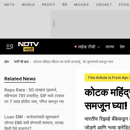
NDTV
WORLD
PROFIT
हिंदी
MOVIES
CRICKET
FOOD
जाहिरात
लाईव्ह टीव्ही
ताज्या
देश
होम
'मनी'ची बात
कोटक महिंद्रा बँकेवर का केली कारवाई, 10 मुद्द्यांमध्ये समजून घ्या!
This Article is From Apr
Related News
कोटक महिंद्रा
Repo Rate : 50 लाखांचं गृहकर्ज,
महिन्याला 781 वाचतील; SIP मध्ये टाकाल
तर 7 लाख होतील जमा, गणित समजून घ्या
समजून घ्या!
Loan EMI : कर्जदारांसाठी खुशखबर!
भारतीय रिझर्व्ह बँकेकडू
लोनचा EMI कमी होण्याची शक्यता; दरमाह
जोडणे आणि नव्या क्रेडिट
किती पैसे वाचणार?