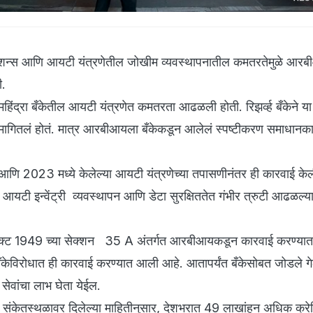
परेशन्स आणि आयटी यंत्रणेतील जोखीम व्यवस्थापनातील कमतरतेमुळे आ
ी.
्रा बँकेतील आयटी यंत्रणेत कमतरता आढळली होती. रिझर्व्ह बँकेने य
 मागितलं होतं. मात्र आरबीआयला बँकेकडून आलेलं स्पष्टीकरण समाधानक
2 आणि 2023 मध्ये केलेल्या आयटी यंत्रणेच्या तपासणीनंतर ही कारवाई के
ा आयटी इन्वेंट्री व्यवस्थापन आणि डेटा सुरक्षिततेत गंभीर त्रुटी आढळल्या
.
अॅक्ट 1949 च्या सेक्शन 35 A अंतर्गत आरबीआयकडून कारवाई करण्या
ँकेविरोधात ही कारवाई करण्यात आली आहे. आतापर्यंत बँकेसोबत जोडले गेल
्व सेवांचा लाभ घेता येईल.
या संकेतस्थळावर दिलेल्या माहितीनुसार, देशभरात 49 लाखांहून अधिक क्र