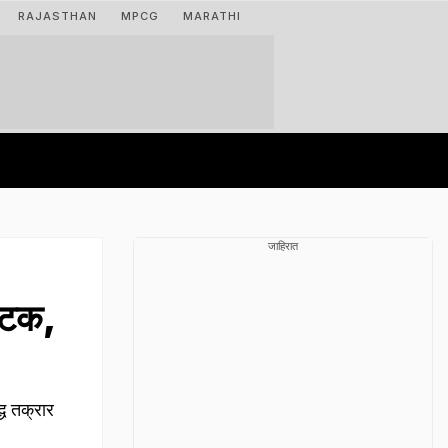
RAJASTHAN
MPCG
MARATHI
जाहिरात
अटक,
्ध तक्रार