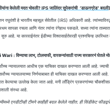
ंबीयांना केलेली मदत भोवली? IPS जालिंदर सुपेकरांची ‘डाऊनग्रेड' बदली
न रघुवंशी हे भारतीय महसूल सेवेतील (IRS) अधिकारी आहे. त्यांच्याविरुद
थम सापळा रचला आणि नंतर त्यांना रंगेहाथ पकडले. सध्या त्यांना ताब्यात 
ुरु आहे. या कारवाईनंतर ईडीच्या विश्वासार्हतेवरही प्रश्नचिन्ह उपस्थित
ri : विम्याचा लाभ, टोलमाफी, वारकऱ्यांसाठी राज्य सरकारनं घेतले मोठे
र्वोच्च न्यायालयात आधीच एक याचिका दाखल करण्यात आली आहे. ज्याची
सर्वोच्च न्यायालयाच्या निर्णयाबाबत ही याचिका दाखल करण्यात आली आहे. ज
पात केल्याचा उल्लेख केला जात आहे. मनी लाँड्रिंग प्रकरणांच्या चौकशीसा
ावशाली संस्था आहे.
मध्ये एनडीटीव्ही टीमने काहीही बदल केलेले नाहीत. ही सिंडीकेट फीडद्वार