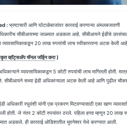
ed :
भ्रष्टाचारी आणि घोटाळेबाजांवर कारवाई करणाऱ्या अंमलबजावणी
िकारीच सीबीआयच्या जाळ्यात अडकला आहे. सीबीआयने ईडीचे उपसंचा
रमध्ये व्यावसायिकाकडून 20 लाख रुपयांची लाच स्वीकारताना अटक केली आह
ृत व्हॉट्सअ‍ॅप चॅनल जॉईन करा
)
 अधिकाऱ्याने व्यावसायिकाकडून 5 कोटी रुपयांची लाच मागितली होती. मात
 झाले. सीबीआयने सध्या ईडी अधिकाऱ्याला अटक केली आहे आणि पुढील चौकश
, ईडी अधिकारी रघुवंशी यांनी एक प्रकरण मिटवण्यासाठी एका खाण व्यावस
ेली होती. जे नंतर 2 कोटी रुपयांवर ठरले. पहिला हप्ता म्हणून 20 लाख रु
ळ्यात अडकले. ही कारवाई ओडिशातील भुवनेश्वर येथे करण्यात आली.