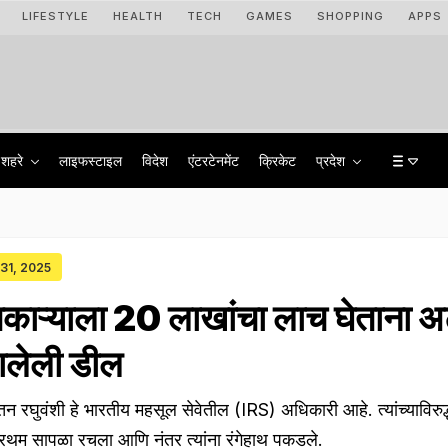
LIFESTYLE
HEALTH
TECH
GAMES
SHOPPING
APPS
शहरे
लाइफस्टाइल
विदेश
एंटरटेनमेंट
क्रिकेट
प्रदेश
 31, 2025
िकाऱ्याला 20 लाखांचा लाच घेताना 
ालेली डील
न रघुवंशी हे भारतीय महसूल सेवेतील (IRS) अधिकारी आहे. त्यांच्याविरुद
रथम सापळा रचला आणि नंतर त्यांना रंगेहाथ पकडले.