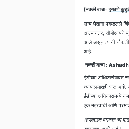
(नक्की वाचा-
हगवणे कुटु
लाच घेताना पकडलेले चिंत
आल्यानंतर, सीबीआयने प्र
आले असून त्यांची चौकशी स
आहे.
नक्की वाचा :
Ashadhi Wa
ईडीच्या अधिकारांबाबत स
न्यायालयातही सुरू आहे. 
ईडीच्या अधिकारांमध्ये क
एक महत्त्वाची आणि प्रभ
(हेडलाइन वगळता या बातमी
करण्यात आली आहे.)