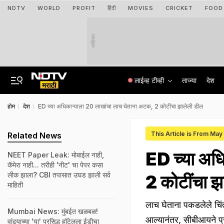
NDTV
WORLD
PROFIT
हिंदी
MOVIES
CRICKET
FOOD
जाहिरात
लाईव्ह टीव्ही
ताज्या
देश
होम
देश
ED च्या अधिकाऱ्याला 20 लाखांचा लाच घेताना अटक, 2 कोटींचा झालेली डील
This Article is From May
Related News
ED च्या अध
NEET Paper Leak: मोबाईल नाही,
कॅमेरा नाही... तरीही 'नीट' चा पेपर कसा
लीक झाला? CBI तपासात उघड झाली सर्व
2 कोटींचा झ
माहिती
लाच घेताना पकडलेले चिंत
Mumbai News: मुंबईत खळबळ!
आल्यानंतर, सीबीआयने प्
वांद्र्याच्या 'या' प्रसिद्ध हॉटेलला ईडीचा