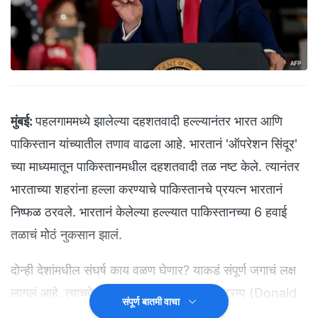
मुंबई:
पहलगाममध्ये झालेल्या दहशतवादी हल्ल्यानंतर भारत आणि
पाकिस्तान यांच्यातील तणाव वाढला आहे. भारतानं 'ऑपरेशन सिंदूर'
च्या माध्यमातून पाकिस्तानमधील दहशतवादी तळ नष्ट केले. त्यानंतर
भारताच्या शहरांना हल्ला करण्याचे पाकिस्तानचे प्रयत्न भारतानं
निष्फळ ठरवले. भारतानं केलेल्या हल्ल्यात पाकिस्तानच्या 6 हवाई
तळाचं मोठं नुकसान झालं.
दोन्ही देशांमधील संघर्ष काय वळण घेणार? याकडं संपूर्ण जगाचं लक्ष
लागलं आहे. त्याचवेळी अमेरिकेचे अध्यक्ष डोनाल्ड ट्रम्प (Donald
संपूर्ण बातमी वाचा
Trump) यांनी मोठा दावा केला आहे. भारत आणि पाकिस्तान हे