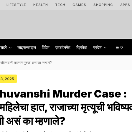
LIFESTYLE
HEALTH
TECH
GAMES
SHOPPING
APPS
शहरे
लाइफस्टाइल
विदेश
एंटरटेनमेंट
क्रिकेट
प्रदेश
्यवाणी करणारे गुरुजी असं का म्हणाले?
 13, 2025
huvanshi Murder Case :
लेचा हात, राजाच्या मृत्यूची भविष्य
जी असं का म्हणाले?