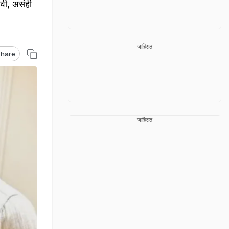
हवी, असंही
जाहिरात
hare
जाहिरात