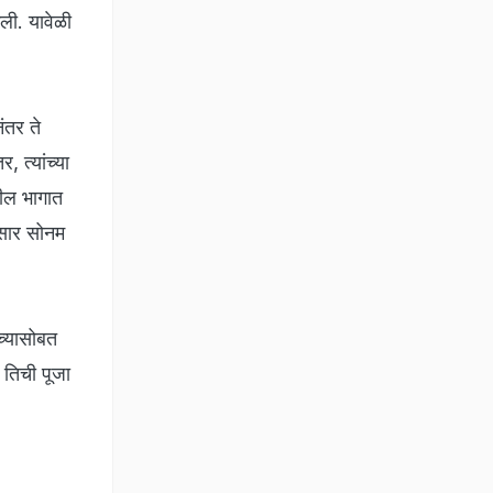
ेली. यावेळी
नंतर ते
 त्यांच्या
कडील भागात
ुसार सोनम
च्यासोबत
 तिची पूजा