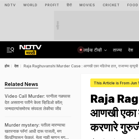
NDTV
WORLD
PROFIT
हिंदी
MOVIES
CRICKET
FOOD
जाहिरात
लाईव्ह टीव्ही
ताज्या
देश
होम
देश
Raja Raghuvanshi Murder Case : आणखी एका महिलेचा हात, राजाच्या मृत्यूची भविष
This Article is From Jun
Related News
Raja Rag
Video Call Murder: पत्नीला गळफास
देत असताना पतीने केला व्हिडिओ कॉल;
जन्मदात्यांसमोरच संपवला लेकीचा जीव
आणखी एका महि
करणारे गुरु
Murder mystery: पतीला मारण्याचा
खतरनाक प्लॅन! आधी दारू पाजली, मग
बिल्डींगवरून फेकलं, मेला नाही म्हणून मग...