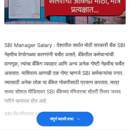
SBI Manager Salary : देशातील सर्वात मोठी सरकारी बँक SBI
नेहमीच वेगवेगळ्या कारणांनी चर्चेत असते. बँकेतील कर्मचाऱ्यांची
वागणूक, त्यांचा बँकिंग व्यवहार आणि अन्य अनेक गोष्टी नेहमीच चर्चेत
असतात. याशिवाय आणखी एक गोष्ट म्हणजे SBI कर्मचाऱ्यांचा पगार.
ज्यासाठी अनेक लोक या बँकेत नोकरीसाठी प्रयत्न करतात. मात्र
सध्या सोशल मीडियावर SBI बँकेच्या मॅनेजरचा सॅलरी स्लिप जलद
गतीने व्हायरल होत आहे.
SBI बँक मॅनेजरचा पगार किती असतो?
संपूर्ण बातमी वाचा
एक्सवर एका युजरने एक पोस्ट शेयर केली आहे. या पोस्टमध्ये स्टेट