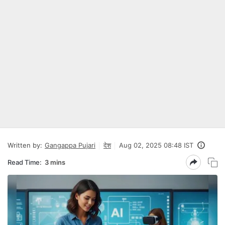
Written by:
Gangappa Pujari
देश
Aug 02, 2025 08:48 IST
Read Time:
3 mins