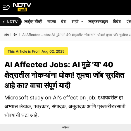
लाईव्ह टीव्ही
ताज्या
देश
शहरे
लाइफस्टाइल
विदेश
एं
NDTV
होम
देश
AI Affected Jobs: AI मुळे 'या' 40 क्षेत्रातील नोकऱ्यांना धोका! तुमचा जॉब सुरक्षित आह
This Article is From Aug 02, 2025
AI Affected Jobs: AI मुळे 'या' 40
क्षेत्रातील नोकऱ्यांना धोका! तुमचा जॉब सुरक्षित
आहे का? वाचा संपूर्ण यादी
Microsoft study on AI's effect on job: एआयवरील हा
अभ्यास लेखक, पत्रकार, संपादक, अनुवादक आणि प्रूफरीडरसाठी
धोक्याची घंटा आहे.
जाहिरात