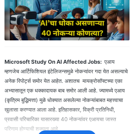
Microsoft Study On AI Affected Jobs:
एआय
म्हणजेच आर्टिफिशियल इंटेलिजन्समुळे नोकऱ्यांवर गदा येत असल्याचे
अनेक रिपोर्ट्स समोर येत आहेत. अशातच मायक्रोसॉफ्टच्या एका
अभ्यासातून एक धक्कादायक बाब समोर आली आहे. ज्यामध्ये एआय
(कृत्रिम बुद्धिमत्ता) मुळे धोक्यात असलेल्या नोकऱ्यांबाबत महत्त्वाचा
खुलासा करण्यात आला आहे. इतिहासकार, विक्री प्रतिनिधी,
प्रवासी परिचारिका यासारख्या 40 नोकऱ्यांवर एआयचा जास्त
परिणाम होण्याची शक्यता आहे.