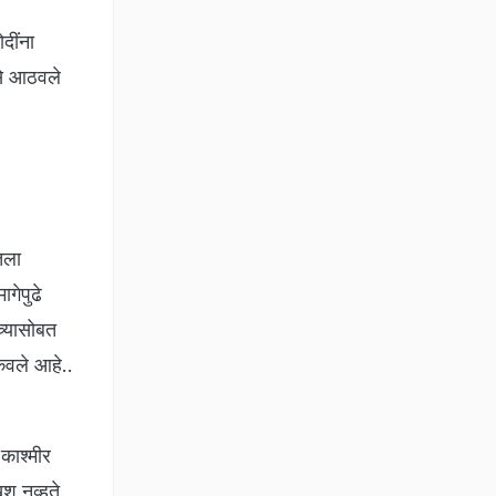
दींना
असे आठवले
तला
गेपुढे
च्यासोबत
कवले आहे..
काश्मीर
श नव्हते.