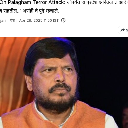
alagham Terror Attack: जोपर्यंत हा प्रदेश अस्तित्वात आहे तो
राहतील..' असंही ते पुढे म्हणाले.
ari
देश
Apr 28, 2025 11:50 IST
S