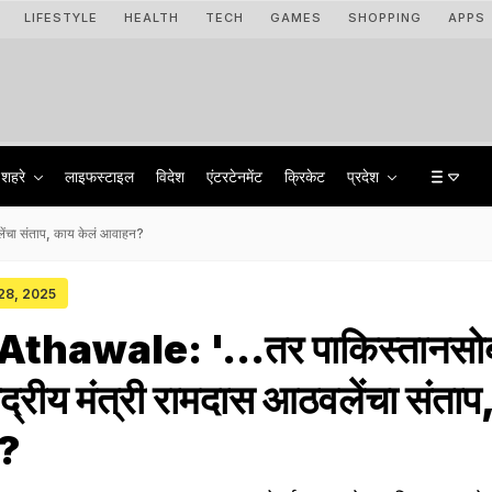
LIFESTYLE
HEALTH
TECH
GAMES
SHOPPING
APPS
शहरे
लाइफस्टाइल
विदेश
एंटरटेनमेंट
क्रिकेट
प्रदेश
लेंचा संताप, काय केलं आवाहन?
 28, 2025
hawale: '...तर पाकिस्तानसो
केंद्रीय मंत्री रामदास आठवलेंचा संता
न?