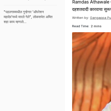
Ramdas Athawale On P
दहशतवादी कारवाया सुरूच 
"पहलगाममधील गुन्हेगार 'ऑपरेशन
महादेव'मध्ये मारले गेले", लोकसभेत अमित
Written by:
Gangappa Puj
शहा काय म्हणाले...
Read Time:
2 mins