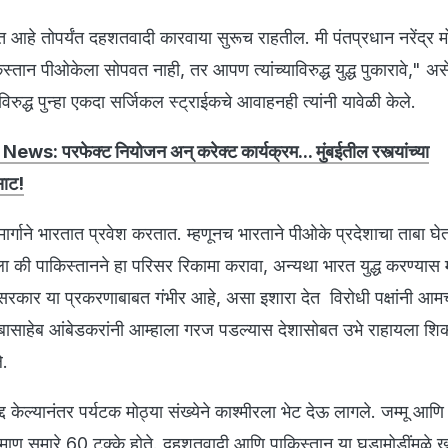
त आहे तोपर्यंत दहशतवादी कारवाया सुरूच राहतील. मी पंतप्रधान नरेंद्र मो
्तान पीओकेला सोपवत नाही, तर आपण त्यांच्याविरुद्ध युद्ध पुकारावे," 
विरुद्ध पुन्हा एकदा सर्जिकल स्ट्राईकचे आवाहनही त्यांनी यावेळी केले.
s: परफेक्ट नियोजन अन् करेक्ट कार्यक्रम... मुंबईतील रस्त्यांच्या
साट!
मार्गाने भारतात प्रवेश करतात. म्हणूनच भारताने पीओके प्रदेशाचा ताबा घे
िला की पाकिस्तानने हा परिसर रिकामा करावा, अन्यथा भारत युद्ध करण्यास मा
 सरकार या प्रकरणाबाबत गंभीर आहे, असा इशारा देत विरोधी पक्षांनी आम
 बाबासाहेब आंबेडकरांनी आम्हाला गरज पडल्यास देशासोबत उभे राहायला शि
े.
केल्यानंतर पर्यटक मोठ्या संख्येने काश्मीरला भेट देऊ लागले. जम्मू आणि 
ाण सुमारे 60 टक्के होते. दहशतवादी आणि पाकिस्तान या घडामोडींमुळे खू