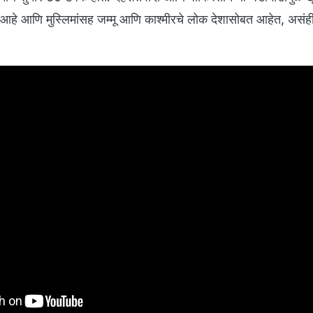
हे आणि मुस्लिमांसह जम्मू आणि काश्मीरचे लोक देशासोबत आहेत, असंह