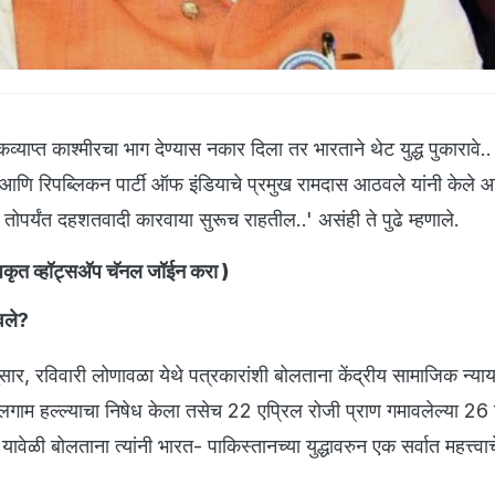
्याप्त काश्मीरचा भाग देण्यास नकार दिला तर भारताने थेट युद्ध पुकारावे..
री आणि रिपब्लिकन पार्टी ऑफ इंडियाचे प्रमुख रामदास आठवले यांनी केले आह
 तोपर्यंत दहशतवादी कारवाया सुरूच राहतील..' असंही ते पुढे म्हणाले.
ृत व्हॉट्सअ‍ॅप चॅनल जॉईन करा
)
वले?
नुसार, रविवारी लोणावळा येथे पत्रकारांशी बोलताना केंद्रीय सामाजिक न्याय 
गाम हल्ल्याचा निषेध केला तसेच 22 एप्रिल रोजी प्राण गमावलेल्या 26 
 यावेळी बोलताना त्यांनी भारत- पाकिस्तानच्या युद्धावरुन एक सर्वात महत्त्वा