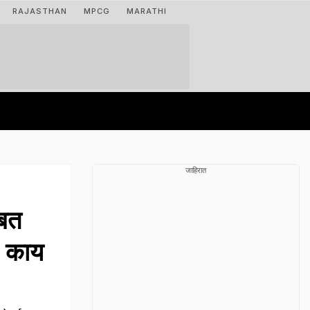
RAJASTHAN
MPCG
MARATHI
जाहिरात
बत
प, काय