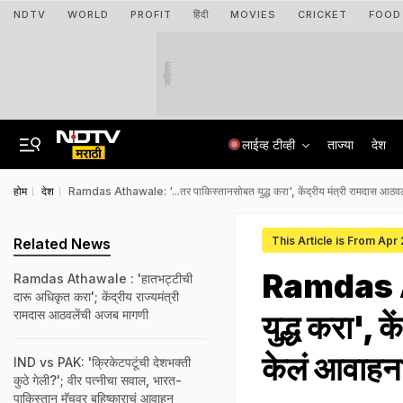
NDTV
WORLD
PROFIT
हिंदी
MOVIES
CRICKET
FOOD
जाहिरात
लाईव्ह टीव्ही
ताज्या
देश
होम
देश
Ramdas Athawale: '...तर पाकिस्तानसोबत युद्ध करा', केंद्रीय मंत्री रामदास आठव
This Article is From Apr
Related News
Ramdas At
Ramdas Athawale : 'हातभट्टीची
दारू अधिकृत करा'; केंद्रीय राज्यमंत्री
रामदास आठवलेंची अजब मागणी
युद्ध करा', 
केलं आवाह
IND vs PAK: 'क्रिकेटपटूंची देशभक्ती
कुठे गेली?'; वीर पत्नीचा सवाल, भारत-
पाकिस्तान मॅचवर बहिष्काराचं आवाहन