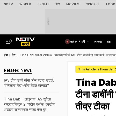
NDTV
WORLD
PROFIT
हिंदी
MOVIES
CRICKET
FOOD
जाहिरात
लाईव्ह टीव्ही
ताज्या
देश
होम
देश
Tina Dabi Viral Video : ध्वजारोहणावेळी IAS टीना डाबींनी हे काय केलं? लातुरच्या 
This Article is From Jan
Related News
Tina Dabi
IAS टीना डाबी यांना 'रील स्टार' म्हटलं,
पोलिसांनी विद्यार्थ्यांना घेतलं ताब्यात?
टीना डाबींनी
Tina Dabi : लातूरच्या IAS सुनेला
तीव्र टीका
राष्ट्रपतींकडून 2 कोटींचं बक्षीस, एकटीनं
अख्ख्या राज्यावरील संकट केलं दूर