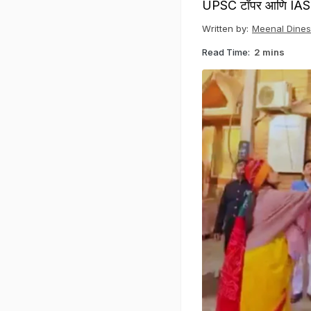
UPSC टॉपर आणि IAS ट
Written by:
Meenal Dine
Read Time:
2 mins