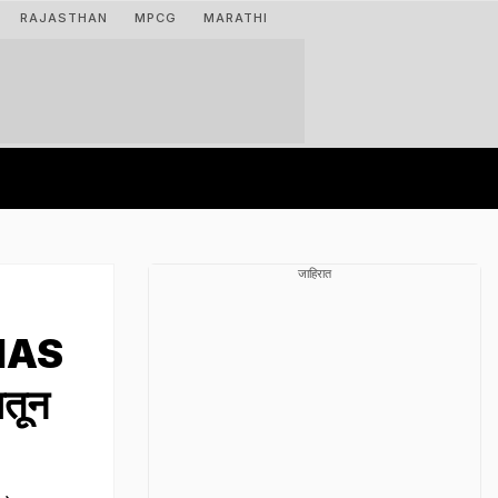
RAJASTHAN
MPCG
MARATHI
जाहिरात
 IAS
ातून