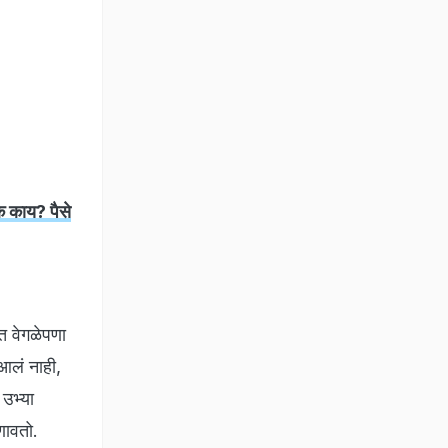
 काय? पैसे
ीत वेगळेपणा
 आलं नाही,
 उभ्या
ुणावतो.