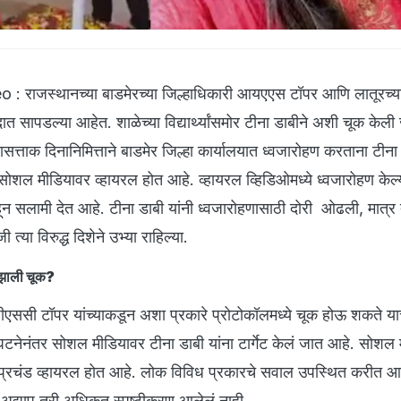
: राजस्थानच्या बाडमेरच्या जिल्हाधिकारी आयएएस टॉपर आणि लातूरच्य
दात सापडल्या आहेत. शाळेच्या विद्यार्थ्यांसमोर टीना डाबीने अशी चूक केल
सत्ताक दिनानिमित्ताने बाडमेर जिल्हा कार्यालयात ध्वजारोहण करताना टीना 
 सोशल मीडियावर व्हायरल होत आहे. व्हायरल व्हिडिओमध्ये ध्वजारोहण केल्
राहून सलामी देत आहे. टीना डाबी यांनी ध्वजारोहणासाठी दोरी ओढली, मात्र त
 त्या विरुद्ध दिशेने उभ्या राहिल्या.
ी झाली चूक?
ुपीएससी टॉपर यांच्याकडून अशा प्रकारे प्रोटोकॉलमध्ये चूक होऊ शकते य
घटनेनंतर सोशल मीडियावर टीना डाबी यांना टार्गेट केलं जात आहे. सोशल
ओ प्रचंड व्हायरल होत आहे. लोक विविध प्रकारचे सवाल उपस्थित करीत आ
त अद्याप तरी अधिकृत स्पष्टीकरण आलेलं नाही.