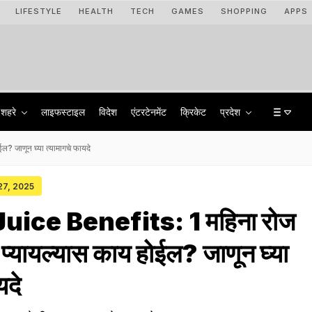
LIFESTYLE
HEALTH
TECH
GAMES
SHOPPING
APPS
शहरे
लाइफस्टाइल
विदेश
एंटरटेनमेंट
क्रिकेट
प्रदेश
 जाणून घ्या त्यामागचे फायदे
 27, 2025
ice Benefits: 1 महिना रोज
 प्यायल्यास काय होईल? जाणून घ्या
यदे