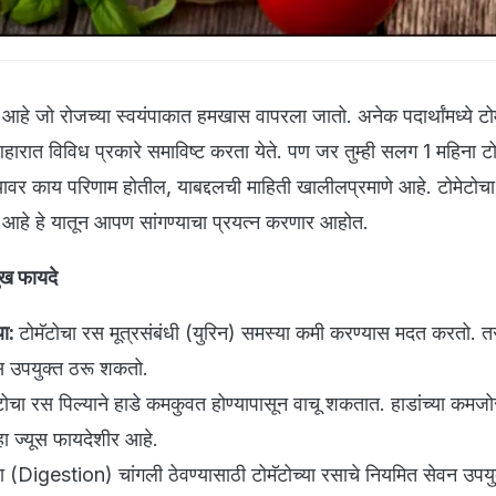
 आहे जो रोजच्या स्वयंपाकात हमखास वापरला जातो. अनेक पदार्थांमध्ये टो
हारात विविध प्रकारे समाविष्ट करता येते. पण जर तुम्ही सलग 1 महिना ट
्यावर काय परिणाम होतील, याबद्दलची माहिती खालीलप्रमाणे आहे. टोमेटोचा
े आहे हे यातून आपण सांगण्याचा प्रयत्न करणार आहोत.
मुख फायदे
था:
टोमॅटोचा रस मूत्रसंबंधी (युरिन) समस्या कमी करण्यास मदत करतो. त
ास उपयुक्त ठरू शकतो.
टोचा रस पिल्याने हाडे कमकुवत होण्यापासून वाचू शकतात. हाडांच्या कमजोर
ा ज्यूस फायदेशीर आहे.
 (Digestion) चांगली ठेवण्यासाठी टोमॅटोच्या रसाचे नियमित सेवन उपयु