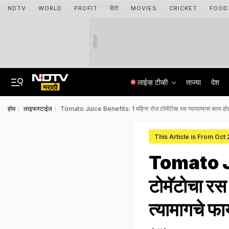
NDTV
WORLD
PROFIT
हिंदी
MOVIES
CRICKET
FOOD
जाहिरात
लाईव्ह टीव्ही
ताज्या
देश
होम
लाइफस्टाईल
Tomato Juice Benefits: 1 महिना रोज टोमॅटोचा रस प्यायल्यास काय होईल?
This Article is From Oct
Tomato Ju
टोमॅटोचा रस
त्यामागचे फा