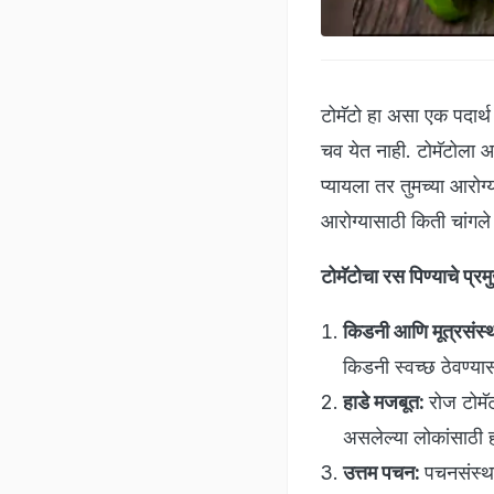
टोमॅटो हा असा एक पदार्थ
चव येत नाही. टोमॅटोला आ
प्यायला तर तुमच्या आरोग
आरोग्यासाठी किती चांगल
टोमॅटोचा रस पिण्याचे प्र
किडनी आणि मूत्रसंस्
किडनी स्वच्छ ठेवण्य
हाडे मजबूत:
रोज टोमॅ
असलेल्या लोकांसाठी ह
उत्तम पचन:
पचनसंस्था