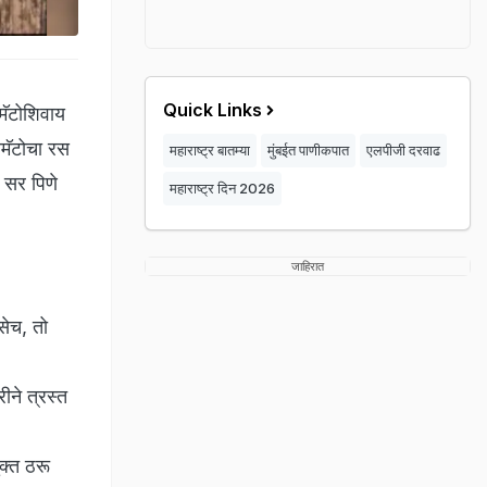
Quick Links
मॅटोशिवाय
ोमॅटोचा रस
महाराष्ट्र बातम्या
मुंबईत पाणीकपात
एलपीजी दरवाढ
 सर पिणे
महाराष्ट्र दिन 2026
जाहिरात
सेच, तो
ीने त्रस्त
क्त ठरू