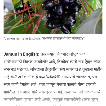
"Jamun name in English: जांभळाला इंग्लिशमध्ये काय म्हणतात?"
Jamun in English:
उन्हाळ्यात मिळणारे जांभूळ फळ
आरोग्यासाठी जितके फायदेशीर आहे, तितकेच त्याचे नाव ऐकून लोक
संभ्रमात पडतात. जांभळाला इंग्रजीत काय म्हणतात हे तुम्हाला माहीत
आहे का? अनेक लोक हे फळ 'ब्लॅकबेरी' असल्याचे समजतात, पण
सत्य काही वेगळेच आहे. चला जाणून घेऊया फळाचे योग्य इंग्रजी
भाषेतील नाव आणि याचे जबरदस्त फायदे. तज्ज्ञांच्या मते जांभळामध्ये
ग्लायसेमिकचे प्रमाण कमी असते, ज्यामुळे रक्तशर्करेचे (ब्लड शुगर)