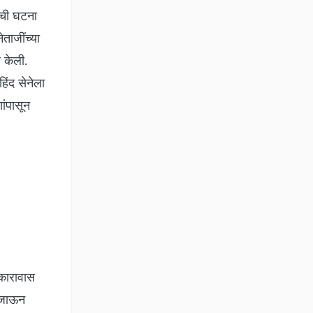
ाची घटना
ेताजींच्या
ण केली.
िंद सेनेला
णांपासून
 कारावास
त जाऊन