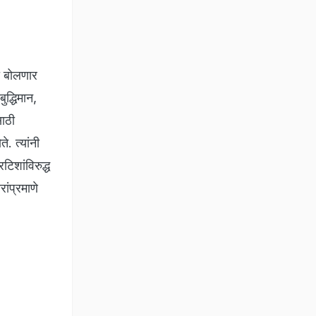
यी बोलणार
द्धिमान,
साठी
े. त्यांनी
टिशांविरुद्ध
ांप्रमाणे