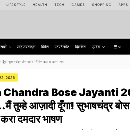
LIFESTYLE
HEALTH
TECH
GAMES
SHOPPING
APPS
शहरे
लाइफस्टाइल
विदेश
एंटरटेनमेंट
क्रिकेट
प्रदेश
ा! सुभाषचंद्र बोस जयंतीनिमित्त करा दमदार भाषण
 22, 2026
 Chandra Bose Jayanti 
 तुम्हे आज़ादी दूँगा! सुभाषचंद्र बोस
त करा दमदार भाषण