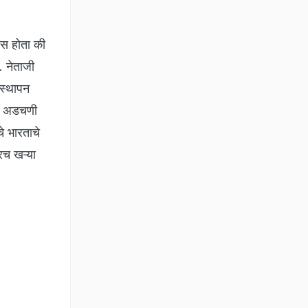
वास होता की
े. नेताजी
 स्थापन
की अडचणी
े भारताचे
रच खऱ्या