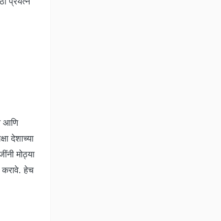
ठी प्रयत्न
वन आणि
्षा देशाच्या
ींनी मोठ्या
 करावे. हेच