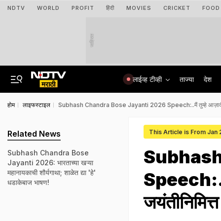
NDTV
WORLD
PROFIT
हिंदी
MOVIES
CRICKET
FOOD
जाहिरात
लाईव्ह टीव्ही
ताज्या
देश
होम
लाइफस्टाइल
Subhash Chandra Bose Jayanti 2026 Speech:..मैं तुम्हे आज़ादी दूँग
This Article is From Jan
Related News
Subhash
Subhash Chandra Bose
Jayanti 2026: भारताच्या खऱ्या
महानायकाची शौर्यगाथा; शाळेत द्या 'हे'
Speech:..मैं
धडाकेबाज भाषण!
जयंतीनिमित्