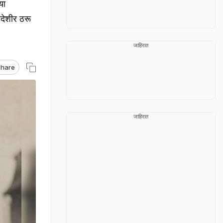
या
यदेशीर ठरू
जाहिरात
hare
जाहिरात