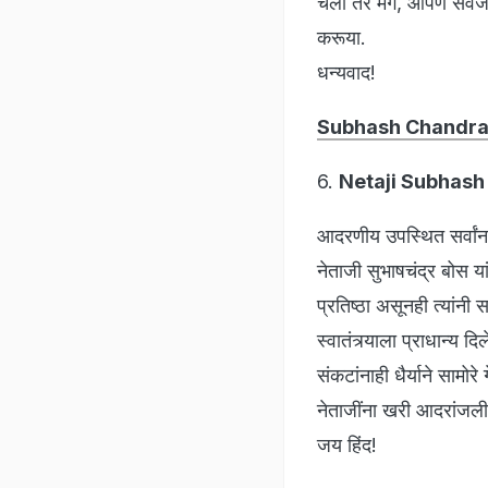
चला तर मग, आपण सर्वजण प
करूया.
धन्यवाद!
Subhash Chandra
6.
Netaji Subhash
आदरणीय उपस्थित सर्वांन
नेताजी सुभाषचंद्र बोस य
प्रतिष्ठा असूनही त्यांनी सर
स्वातंत्र्याला प्राधान्
संकटांनाही धैर्याने सामो
नेताजींना खरी आदरांजली
जय हिंद!