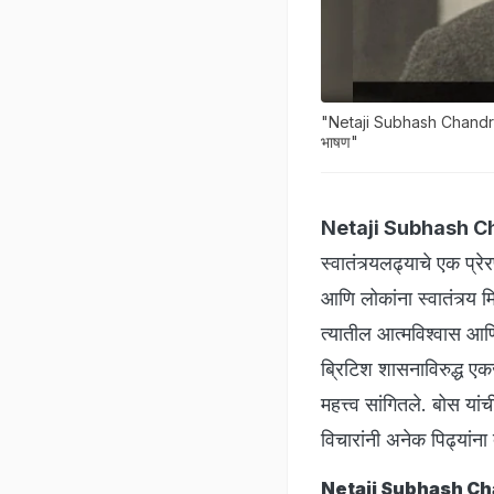
"Netaji Subhash Chandra Bo
भाषण"
Netaji Subhash C
स्वातंत्र्यलढ्याचे एक प्रेर
आणि लोकांना स्वातंत्र्य म
त्यातील आत्मविश्वास आणि ध
ब्रिटिश शासनाविरुद्ध एकजू
महत्त्व सांगितले. बोस या
विचारांनी अनेक पिढ्यांना
Netaji Subhash Ch