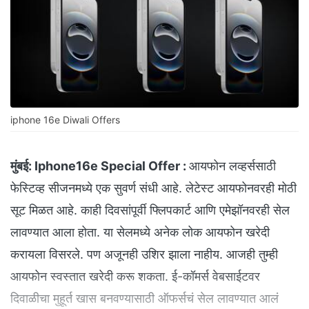
iphone 16e Diwali Offers
मुंबई:
Iphone16e Special Offer :
आयफोन लव्हर्ससाठी
फेस्टिव्ह सीजनमध्ये एक सुवर्ण संधी आहे. लेटेस्ट आयफोनवरही मोठी
सूट मिळत आहे. काही दिवसांपूर्वी फ्लिपकार्ट आणि एमेझॉनवरही सेल
लावण्यात आला होता. या सेलमध्ये अनेक लोक आयफोन खरेदी
करायला विसरले. पण अजूनही उशिर झाला नाहीय. आजही तुम्ही
आयफोन स्वस्तात खरेदी करू शकता. ई-कॉमर्स वेबसाईटवर
दिवाळीचा मुहूर्त खास बनवण्यासाठी ऑफर्सचं सेल लावण्यात आलं