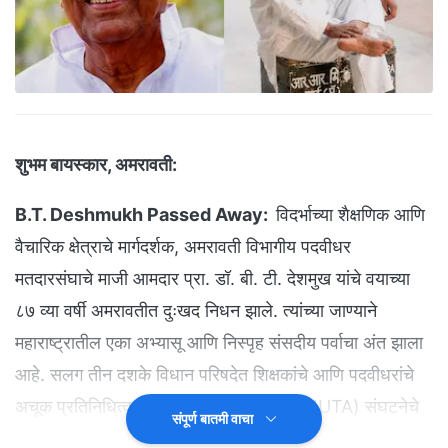
शुभम बायस्कार, अमरावती:
B.T. Deshmukh Passed Away:
विदर्भाच्या शैक्षणिक आणि
वैचारिक क्षेत्राचे मार्गदर्शक, अमरावती विभागीय पदवीधर
मतदारसंघाचे माजी आमदार प्रा. डॉ. बी. टी. देशमुख यांचे वयाच्या
८७ व्या वर्षी अमरावतीत दुःखद निधन झाले. त्यांच्या जाण्याने
महाराष्ट्रातील एका अभ्यासू आणि निस्पृह संसदीय पर्वाचा अंत झाला
आहे. सलग तीन दशके विधान परिषदेत शिक्षकांचे आणि पदवीधरांचे
अचूक प्रतिनिधित्व करणारे डॉ. देशमुख 'नुटा' (NUTA) संघटनेचे
संपूर्ण बातमी वाचा
शिल्पकार होते.