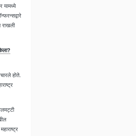
 यामध्ये
फरन्सद्वारे
न राखली
केला?
चारले होते.
राष्ट्र
अलमट्टी
ेखील
हाराष्ट्र