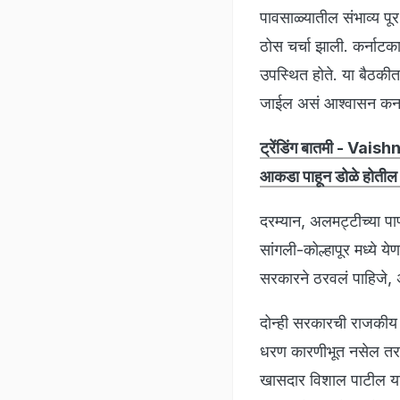
पावसाळ्यातील संभाव्य पू
ठोस चर्चा झाली. कर्नाटक
उपस्थित होते. या बैठक
जाईल असं आश्वासन कर्ना
ट्रेंडिंग बातमी - Vais
आकडा पाहून डोळे होतील प
दरम्यान, अलमट्टीच्या पा
सांगली-कोल्हापूर मध्ये य
सरकारने ठरवलं पाहिजे, 
दोन्ही सरकारची राजकीय
धरण कारणीभूत नसेल तर म
खासदार विशाल पाटील यांन