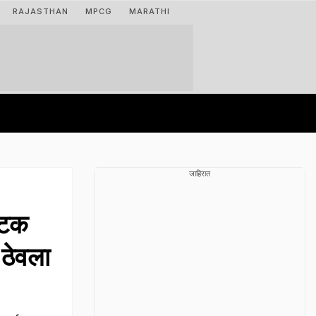
RAJASTHAN
MPCG
MARATHI
जाहिरात
ाटक
 ठेवला