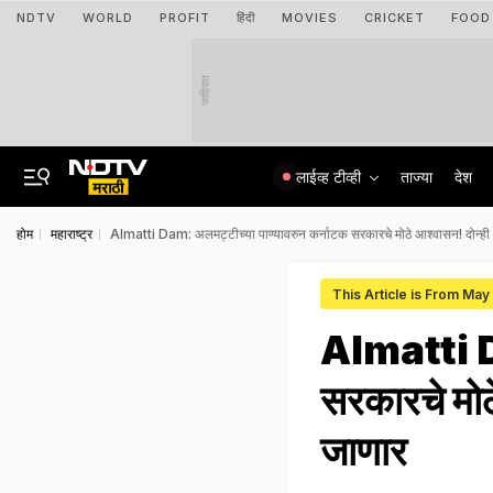
NDTV
WORLD
PROFIT
हिंदी
MOVIES
CRICKET
FOOD
जाहिरात
लाईव्ह टीव्ही
ताज्या
देश
होम
महाराष्ट्र
Almatti Dam: अलमट्टीच्या पाण्यावरुन कर्नाटक सरकारचे मोठे आश्वासन! दोन्ही रा
This Article is From May
Almatti Da
सरकारचे मोठे
जाणार