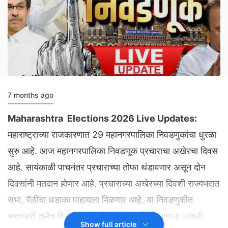
7 months ago
Maharashtra Elections 2026 Live Updates:
महाराष्ट्राच्या राजकारणात 29 महानगरपालिका निवडणुकांचा धुरळा
सुरु आहे. आज महानगरपालिका निवडणूक प्रचाराचा अखेरचा दिवस
आहे. सायंकाळी पाचनंतर प्रचाराच्या तोफा थंडावणार असून दोन
दिवसांनी मतदान होणार आहे. प्रचाराच्या अखेरच्या दिवशी राज्यभरात
सभा, रॅलींचा धडाका पाहायला मिळणार आहे. या निवडणुकीत
सत्ताधारी तसेच विरोधकांमध्ये दिग्गजांनी प्रतिष्ठा पणाला लावली
Show full article