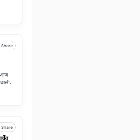
Share
त. आज
मिळाली.
Share
्चेत