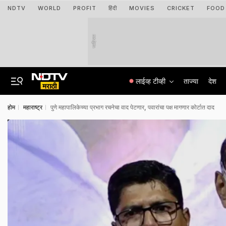
NDTV
WORLD
PROFIT
हिंदी
MOVIES
CRICKET
FOOD
जाहिरात
लाईव्ह टीव्ही
ताज्या
देश
होम
महाराष्ट्र
पुणे महापालिकेच्या प्रभाग रचनेचा वाद पेटणार, पवारांचा पक्ष मागणार कोर्टात दाद