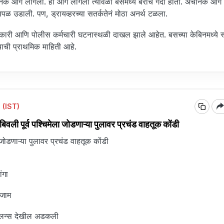
ानक आग लागली. ही आग लागली त्यावेळी बसमध्ये बरीच गर्दी होती. अचानक आग
ावपळ उडाली. पण, ड्रायव्हरच्या सतर्कतेनं मोठा अनर्थ टळला.
ारी आणि पोलीस कर्मचारी घटनास्थळी दाखल झाले आहेत. बसच्या केबिनमध्ये स्पा
्याची प्राथमिक माहिती आहे.
 (IST)
ली पूर्व पश्चिमेला जोडणाऱ्या पुलावर प्रचंड वाहतूक कोंडी
ा जोडणाऱ्या पुलावर प्रचंड वाहतूक कोंडी
ंगा
 जाम
बुलन्स देखील अडकली