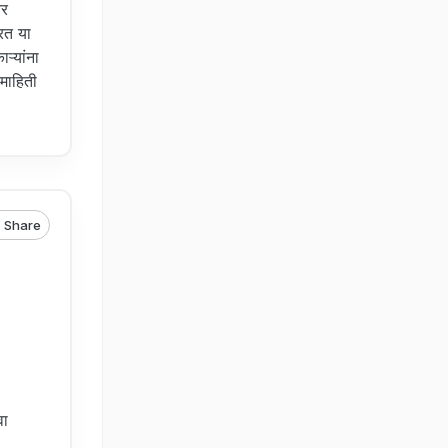
वर
रत या
ऱ्यांना
 माहिती
Share
ी
वा