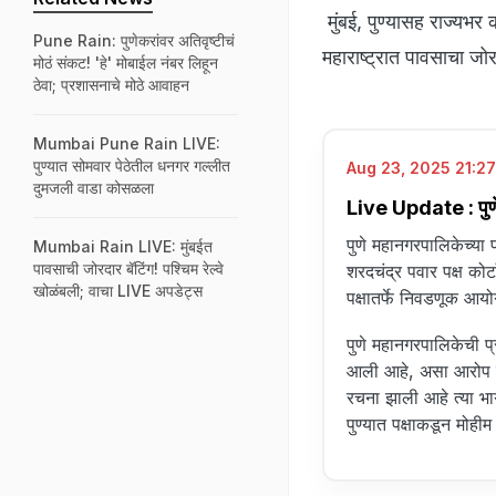
मुंबई, पुण्यासह राज्यभर
Pune Rain: पुणेकरांवर अतिवृष्टीचं
महाराष्ट्रात पावसाचा 
मोठं संकट! 'हे' मोबाईल नंबर लिहून
ठेवा; प्रशासनाचे मोठे आवाहन
Mumbai Pune Rain LIVE:
पुण्यात सोमवार पेठेतील धनगर गल्लीत
Aug 23, 2025 21:27
दुमजली वाडा कोसळला
Live Update : पुणे म
पुणे महानगरपालिकेच्या प
Mumbai Rain LIVE: मुंबईत
पावसाची जोरदार बॅटिंग! पश्चिम रेल्वे
शरदचंद्र पवार पक्ष कोर्
खोळंबली; वाचा LIVE अपडेट्स
पक्षातर्फे निवडणूक आय
पुणे महानगरपालिकेची प
आली आहे, असा आरोप राष्
रचना झाली आहे त्या भाग
पुण्यात पक्षाकडून मोही