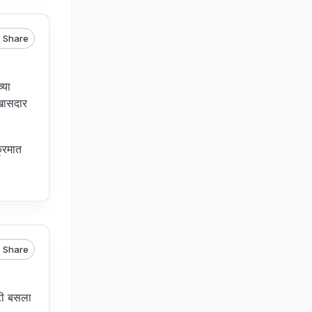
Share
्या
 खासदार
क्रमात
Share
सटी बसला