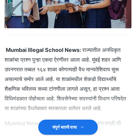
Mumbai Illegal School News:
राज्यातील अनधिकृत
शाळांचा प्रश्न पुन्हा एकदा ऐरणीवर आला आहे. मुंबई शहर आणि
उपनगरात तब्बल १६४ शाळा कोणत्याही वैध मान्यतेशिवाय सुरू
असल्याचे समोर आले आहे. या शाळांमधील शेकडो विद्यार्थ्यांचे
शैक्षणिक भवितव्य सध्या टांगणीला लागले असून, हा प्रश्न आता
विधिमंडळात पोहोचला आहे. शिवसेनेच्या सदस्यांनी विधान परिषदेत
या शाळांच्या वैधतेबाबत सरकारला धारेवर धरले आहे.
Mumbai News: सिद्धिविनायकाचे दर्शन घेतले अन् वरळी सी
संपूर्ण बातमी वाचा
लिंकवरून समुद्रात उडी;व्यापाऱ्याचं टोकाचं पाऊल