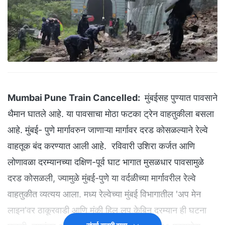
Mumbai Pune Train Cancelled:
मुंबईसह पुण्यात पावसाने
थैमान घातले आहे. या पावसाचा मोठा फटका ट्रेन वाहतुकीला बसला
आहे. मुंबई- पुणे मार्गावरुन जाणाऱ्या मार्गावर दरड कोसळल्याने रेल्वे
वाहतूक बंद करण्यात आली आहे. रविवारी उशिरा कर्जत आणि
लोणावळा दरम्यानच्या दक्षिण-पूर्व घाट भागात मुसळधार पावसामुळे
दरड कोसळली, ज्यामुळे मुंबई-पुणे या वर्दळीच्या मार्गावरील रेल्वे
वाहतुकीत व्यत्यय आला. मध्य रेल्वेच्या मुंबई विभागातील 'अप मेन
लाइन'वर ठाकूरवाडी आणि मंकी हिल लूप केबिन दरम्यान ही घटना