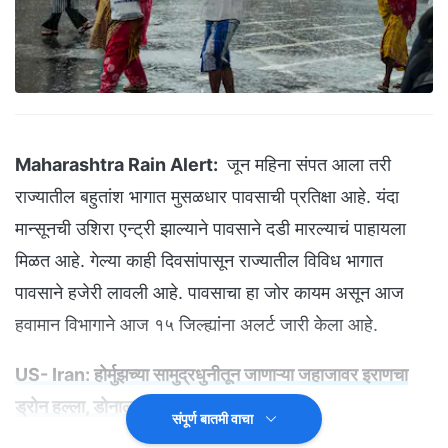
Maharashtra Rain Alert:
जून महिना संपत आला तरी
राज्यातील बहुतांश भागात मुसळधार पावसाची प्रतिक्षा आहे. यंदा
मान्सूनची उशिरा एन्ट्री झाल्याने पावसाने दडी मारल्याचं पाहायला
मिळत आहे. गेल्या काही दिवसांपासून राज्यातील विविध भागात
पावसाने हजेरी लावली आहे. पावसाचा हा जोर कायम असून आज
हवामान विभागाने आज १५ जिल्ह्यांना अलर्ट जारी केला आहे.
US- Iran: होर्मुझच्या सामुद्रधुनीतून जाणाऱ्या जहाजावर इराणचा
ड्रोन हल्ला, डोनाल्ड ट्रम्प भडकले
संपूर्ण बातमी वाचा