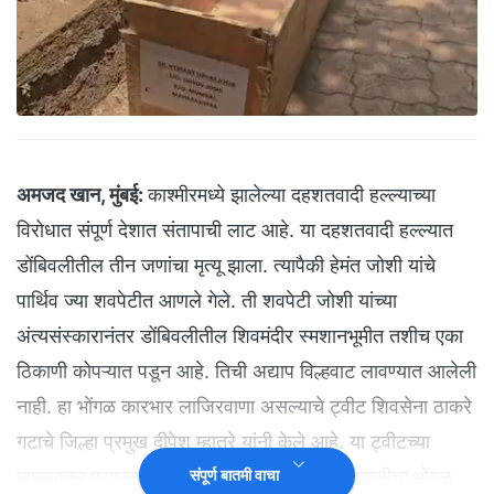
अमजद खान, मुंबई:
काश्मीरमध्ये झालेल्या दहशतवादी हल्ल्याच्या
विरोधात संपूर्ण देशात संतापाची लाट आहे. या दहशतवादी हल्ल्यात
डोंबिवलीतील तीन जणांचा मृत्यू झाला. त्यापैकी हेमंत जोशी यांचे
पार्थिव ज्या शवपेटीत आणले गेले. ती शवपेटी जोशी यांच्या
अंत्यसंस्कारानंतर डोंबिवलीतील शिवमंदीर स्मशानभूमीत तशीच एका
ठिकाणी कोपऱ्यात पडून आहे. तिची अद्याप विल्हवाट लावण्यात आलेली
नाही. हा भोंगळ कारभार लाजिरवाणा असल्याचे ट्वीट शिवसेना ठाकरे
गटाचे जिल्हा प्रमुख दीपेश म्हात्रे यांनी केले आहे. या ट्वीटच्या
माध्यमातून प्रशासनावर निशाणा साधत त्यांनी केडीएमसीचा भोंगळ
संपूर्ण बातमी वाचा