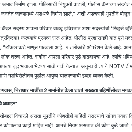
ांचा अभाव निर्माण झाला. पोलिसांची नियुक्ती वाढली, पोलीस कॅम्पच्या संख्ये
ला जनतेत जाण्यामध्ये अडथळे निर्माण झाले," अशी अडचणही भुपतीने बोलू
 कॅडर सदस्य आपला परिवार वाढवू इच्छितात अशा सदस्यांची 'रिव्हर्स व्हॅसे
त्रक्रिया) करण्याचे प्रयत्न सुरू आहेत. पोलीस प्रशासनही यात पूर्ण म
की, “डॉक्टरांकडे माणूस पाठवला आहे. १५ लोकांचे ऑपरेशन केले आहे. आम
 लोक तरुण आहेत. सर्वांना आपला परिवार पुढे वाढवायचा आहे. त्यांचे भवि
ल्या वृद्ध भावाला भेटण्यासाठी गावी गेल्याचा अनुभवही त्याने NDTV ट
आणि गडचिरोलीतच पुढील आयुष्य घालवण्याची इच्छा व्यक्त केली.
ुरुंगवास, निराधार भाचींचा 2 मामांनीच केला घात! सख्ख्या बहिणींसोबत भयं
ाचे आवाहन'
पतीबद्दल विचारले असता भूपतीने कोणतीही माहिती नसल्याचे सांगत नकार द
ावर कोणालाच काही माहित नाही. आमचे नियम असतात की कोण कुठे जातो, त