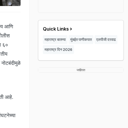
दस्य आणि
Quick Links
 पोलीस
महाराष्ट्र बातम्या
मुंबईत पाणीकपात
एलपीजी दरवाढ
या ६०
महाराष्ट्र दिन 2026
ारतीय
 नोटबंदीमुळे
जाहिरात
िती आहे.
ंघटनेच्या