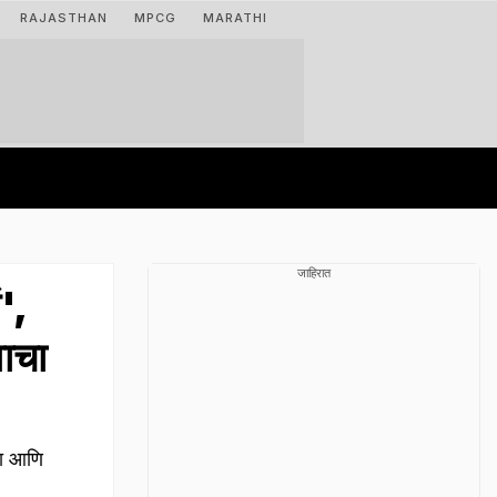
RAJASTHAN
MPCG
MARATHI
जाहिरात
',
ाचा
ता आणि