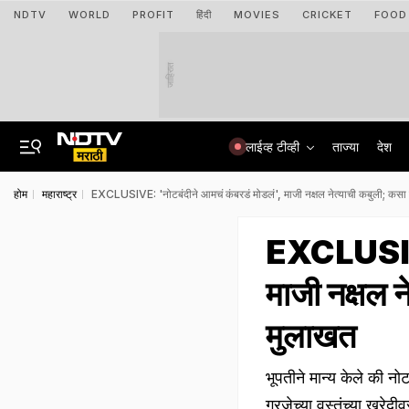
NDTV
WORLD
PROFIT
हिंदी
MOVIES
CRICKET
FOOD
जाहिरात
लाईव्ह टीव्ही
ताज्या
देश
होम
महाराष्ट्र
EXCLUSIVE: 'नोटबंदीने आमचं कंबरडं मोडलं', माजी नक्षल नेत्याची कबुली; क
EXCLUSIVE:
माजी नक्षल 
मुलाखत
भूपतीने मान्य केले की न
गरजेच्या वस्तूंच्या खरेद