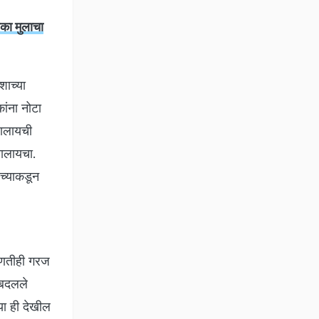
एका मुलाचा
शाच्या
ांना नोटा
 घालायची
ालायचा.
ंच्याकडून
कोणतीही गरज
 बदलले
या ही देखील