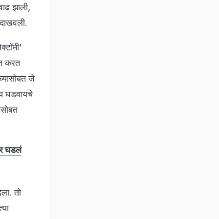
त वाढ झाली,
न दाखवली.
क्टॉमी'
दत करत
च्यासोबत जे
ष्य घडवायचे
ीमसोबत
कर घडलं
िला. तो
्या