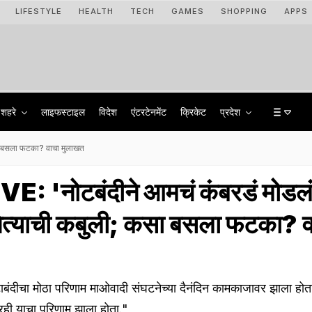
LIFESTYLE
HEALTH
TECH
GAMES
SHOPPING
APPS
शहरे
लाइफस्टाइल
विदेश
एंटरटेनमेंट
क्रिकेट
प्रदेश
सा बसला फटका? वाचा मुलाखत
 'नोटबंदीने आमचं कंबरडं मोडलं
नेत्याची कबुली; कसा बसला फटका? व
ोटाबंदीचा मोठा परिणाम माओवादी संघटनेच्या दैनंदिन कामकाजावर झाला हो
ीवरही याचा परिणाम झाला होता."