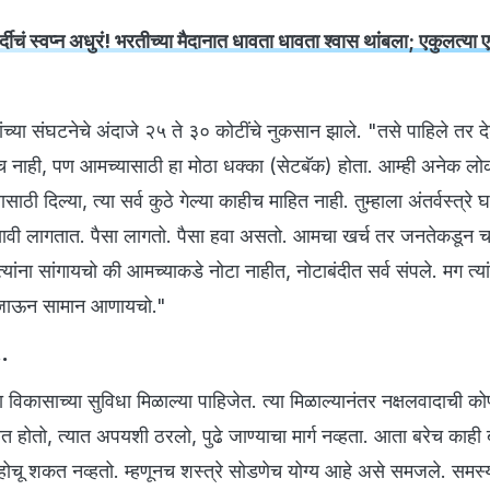
स्वप्न अधुरं! भरतीच्या मैदानात धावता धावता श्वास थांबला; एकुलत्या 
यांच्या संघटनेचे अंदाजे २५ ते ३० कोटींचे नुकसान झाले. "तसे पाहिले तर दे
ीच नाही, पण आमच्यासाठी हा मोठा धक्का (सेटबॅक) होता. आम्ही अनेक लोक
ठी दिल्या, त्या सर्व कुठे गेल्या काहीच माहित नाही. तुम्हाला अंतर्वस्त्रे
ावी लागतात. पैसा लागतो. पैसा हवा असतो. आमचा खर्च तर जनतेकडून च
ांना सांगायचो की आमच्याकडे नोटा नाहीत, नोटाबंदीत सर्व संपले. मग त्या
 जाऊन सामान आणायचो."
..
ना विकासाच्या सुविधा मिळाल्या पाहिजेत. त्या मिळाल्यानंतर नक्षलवादाची 
ात होतो, त्यात अपयशी ठरलो, पुढे जाण्याचा मार्ग नव्हता. आता बरेच काही
ोहोचू शकत नव्हतो. म्हणूनच शस्त्रे सोडणेच योग्य आहे असे समजले. समस्