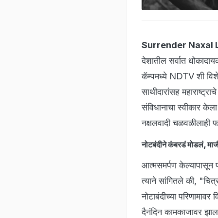
Surrender Naxal 
देशातील सर्वात धोकादायक
कॅम्पमध्ये NDTV शी विशे
साथीदारांसह महाराष्ट्राच
संविधानाचा स्वीकार केला ह
नक्षलवादी चळवळीलाही फ
नोटबंदीने कंबरडं मोडलं, माज
आत्मसमर्पण केल्यापासून 
त्याने सांगितले की, "चित
नोटाबंदीच्या परिणामावर 
दैनंदिन कामकाजावर झाला 