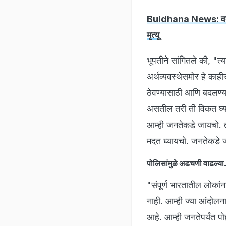
Buldhana News: वर्दीचं 
मृत्यू
भूपतीने सांगितले की, "त्
अर्थव्यवस्थेसमोर हे काह
ठेवण्यासाठी आणि बदलण्यासा
असतील तरी ती विकत घ्य
आम्ही जनतेकडे जायचो. त्य
मदत घ्यायचो. जनतेकडे
पोलिसांमुळे अडचणी वाढल्या
"संपूर्ण भारतातील लोकां
नाही. आम्ही ज्या आंदोलन
आहे. आम्ही जनतेपर्यंत प