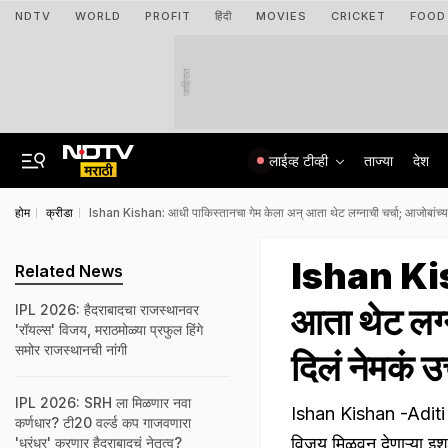
NDTV
WORLD
PROFIT
हिंदी
MOVIES
CRICKET
FOOD
जाहिरात
लाईव्ह टीव्ही
ताज्या
देश
होम
क्रीडा
Ishan Kishan: आधी पाकिस्तानचा गेम केला अन् आता थेट लग्नाची चर्चा; आजोबांच्या 
Ishan Kish
Related News
आता थेट लग्
IPL 2026: हैदराबादचा राजस्थानवर
'रॉयल्स' विजय, मराठमोळ्या प्रफुल हिंगे
समोर राजस्थानची नांगी
दिलं नेमकं उत
IPL 2026: SRH ला मिळणार नवा
Ishan Kishan -Aditi Hu
कर्णधार? टी20 वर्ल्ड कप गाजवणारा
विजय मिळवून देणाऱ्या इ
'धुरंधर' करणार हैदराबादचं नेतृत्व?