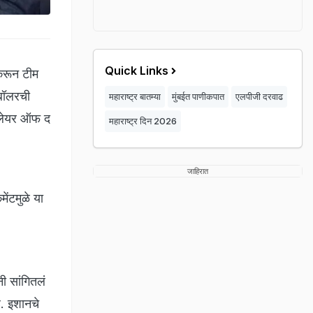
Quick Links
 करून टीम
 बॉलरची
महाराष्ट्र बातम्या
मुंबईत पाणीकपात
एलपीजी दरवाढ
्लेयर ऑफ द
महाराष्ट्र दिन 2026
जाहिरात
ेंटमुळे या
नी सांगितलं
े. इशानचे