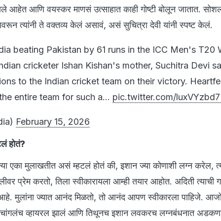
ाले आहेत आणि वयस्कर माणसं उत्साहात काही गोष्टी बोलून जातात. सोश
यावरून त्यांनी ते वक्तव्य केलं असावं, असं सुचित्रा देवी यांनी स्पष्ट केलं.
ndia beating Pakistan by 61 runs in the ICC Men's T20 
dian cricketer Ishan Kishan's mother, Suchitra Devi sa
ns to the Indian cricket team on their victory. Heartfe
 the entire team for such a…
pic.twitter.com/luxVYzbd
dia)
February 15, 2026
लं होतं?
ल्या एका मुलाखतीत असं म्हटलं होतं की, इशान ज्या कोणाशी लग्न करेल, 
 मुलीवर प्रेम करतो, तिला स्वीकारायला आम्ही तयार आहोत. अदिती त्याची गर्
े. मुलांना ज्यात आनंद मिळतो, तो आनंद आपण स्वीकारला पाहिजे. आजोबा
र चांगलंच व्हायरल झालं आणि तिथूनच इशान लवकरच लग्नबंधनात अडकण