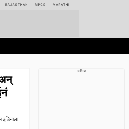
RAJASTHAN
MPCG
MARATHI
जाहिरात
अन्
नं
म इंडियाला