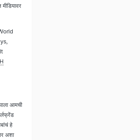
ल मीडियावर
World
ys,
lt
7H
त्याला आमची
लफ्रेंड
ंचं हे
ार अशा