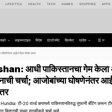
LIFESTYLE
HEALTH
TECH
GAMES
SHOPPING
APPS
शहरे
लाइफस्टाइल
विदेश
एंटरटेनमेंट
क्रिकेट
प्रदेश
घोषणेनंतर आईनं दिलं नेमकं उत्तर
an: आधी पाकिस्तानचा गेम केला 
नाची चर्चा; आजोबांच्या घोषणेनंतर आई
्तर
ndia: टी-20 वर्ल्ड कपमध्ये पाकिस्तानविरुद्ध तुफानी बॅटिंग करून टी
शान किशनची सध्या सगळीकडे चर्चा आहे.