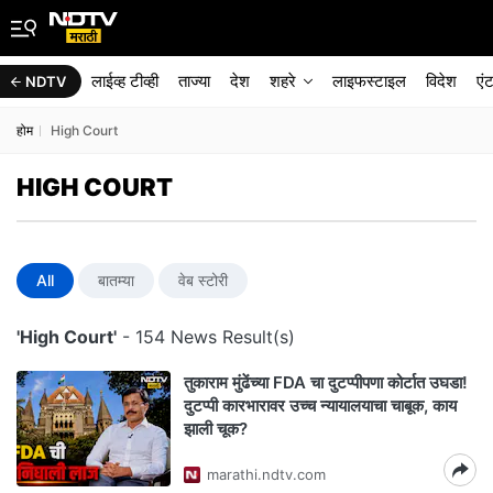
लाईव्ह टीव्ही
ताज्या
देश
शहरे
लाइफस्टाइल
विदेश
एं
NDTV
होम
High Court
HIGH COURT
All
बातम्या
वेब स्टोरी
'High Court'
- 154 News Result(s)
तुकाराम मुंढेंच्या FDA चा दुटप्पीपणा कोर्टात उघडा!
दुटप्पी कारभारावर उच्च न्यायालयाचा चाबूक, काय
झाली चूक?
marathi.ndtv.com