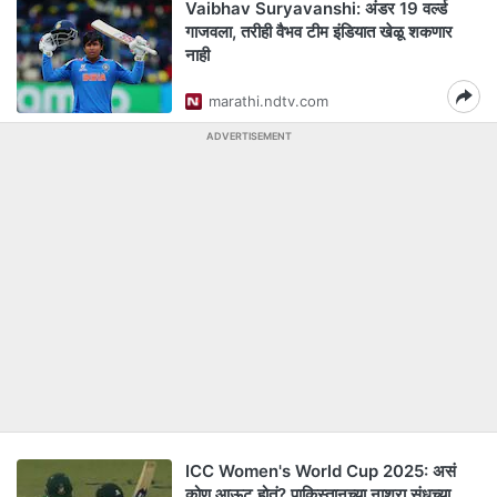
Vaibhav Suryavanshi: अंडर 19 वर्ल्ड
गाजवला, तरीही वैभव टीम इंडियात खेळू शकणार
नाही
marathi.ndtv.com
ADVERTISEMENT
ICC Women's World Cup 2025: असं
कोण आऊट होतं? पाकिस्तानच्या नाशरा संधूच्या