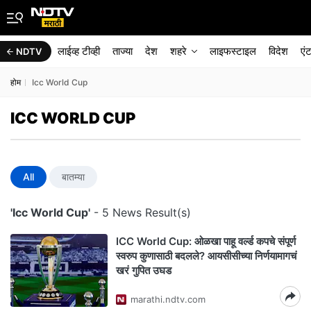
लाईव्ह टीव्ही
ताज्या
देश
शहरे
लाइफस्टाइल
विदेश
एं
NDTV
होम
Icc World Cup
ICC WORLD CUP
All
बातम्या
'Icc World Cup'
- 5 News Result(s)
ICC World Cup: ओळखा पाहू वर्ल्ड कपचे संपूर्ण
स्वरुप कुणासाठी बदलले? आयसीसीच्या निर्णयामागचं
खरं गुपित उघड
marathi.ndtv.com