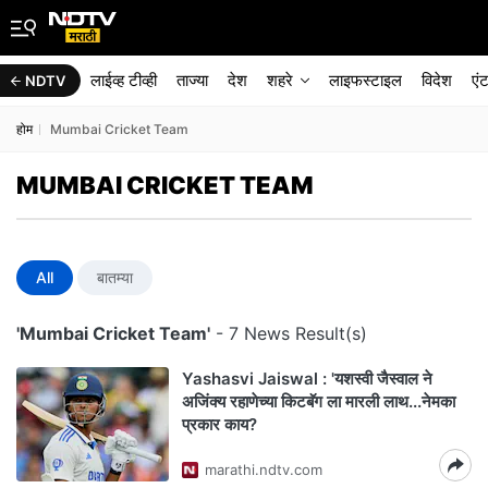
लाईव्ह टीव्ही
ताज्या
देश
शहरे
लाइफस्टाइल
विदेश
एं
NDTV
होम
Mumbai Cricket Team
MUMBAI CRICKET TEAM
All
बातम्या
'Mumbai Cricket Team'
- 7 News Result(s)
Yashasvi Jaiswal : 'यशस्वी जैस्वाल ने
अजिंक्य रहाणेच्या किटबॅग ला मारली लाथ...नेमका
प्रकार काय?
marathi.ndtv.com