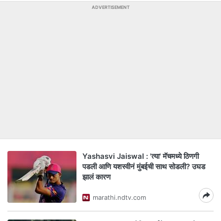
ADVERTISEMENT
Yashasvi Jaiswal : 'त्या' मॅचमध्ये ठिणगी
पडली आणि यशस्वीनं मुंबईची साथ सोडली? उघड
झालं कारण
marathi.ndtv.com