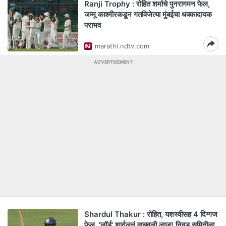
Ranji Trophy : रोहित शर्माचे पुनरागमन फेल,
जम्मू काश्मीरकडून गतविजेत्या मुंबईचा धक्कादायक
पराभव
marathi.ndtv.com
ADVERTISEMENT
Shardul Thakur : रोहित, यशस्वीसह 4 दिग्गज
फेल, 'लॉर्ड' शार्दुलनं वाचवली लाज! निवड समितीला