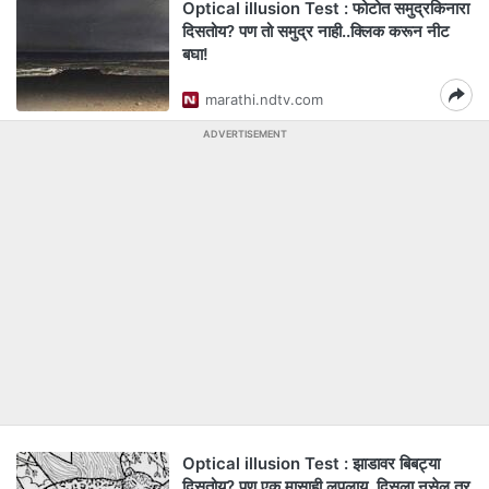
Optical illusion Test : फोटोत समुद्रकिनारा
दिसतोय? पण तो समुद्र नाही..क्लिक करून नीट
बघा!
marathi.ndtv.com
ADVERTISEMENT
Optical illusion Test : झाडावर बिबट्या
दिसतोय? पण एक मासाही लपलाय, दिसला नसेल तर