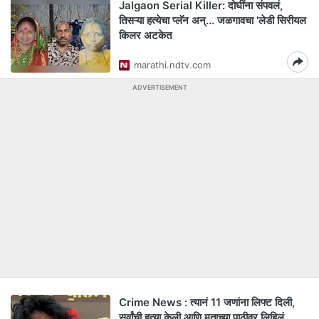
Jalgaon Serial Killer: दोघींना संपवलं,
तिसऱ्या हत्येचा प्लॅन अन्... जळगावचा 'लेडी सिरीयल
किलर अटकेत
marathi.ndtv.com
ADVERTISEMENT
Crime News : त्यानं 11 जणांना लिफ्ट दिली,
सर्वांची हत्या केली आणि मृताच्या पाठीवर लिहिलं