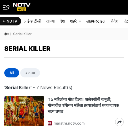
लाईव्ह टीव्ही
ताज्या
देश
शहरे
लाइफस्टाइल
विदेश
एं
NDTV
होम
Serial Killer
SERIAL KILLER
All
बातम्या
'Serial Killer'
- 7 News Result(s)
'15 महिलांना मोक्ष दिला'! अलेक्सीची कबुली;
गोव्यातील रशियन महिला हत्याकांडाचं धक्कादायक
सत्य उघड
marathi.ndtv.com