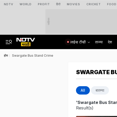
NDTV
WORLD
PROFIT
हिंदी
MOVIES
CRICKET
FOOD
जाहिरात
लाईव्ह टीव्ही
ताज्या
देश
होम
Swargate Bus Stand Crime
SWARGATE BU
All
बातम्या
'Swargate Bus Sta
Result(s)