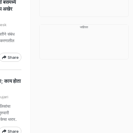
बसमध्ये
्य अखेर
Desk
जाहिरात
ने संबंध
्रकरणातील
Share
; काय होता
ujari
िसांचा
रुवारी
टकेचा थरार..
Share