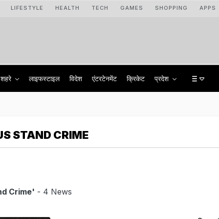
LIFESTYLE
HEALTH
TECH
GAMES
SHOPPING
APPS
शहरे
लाइफस्टाइल
विदेश
एंटरटेनमेंट
क्रिकेट
प्रदेश
S STAND CRIME
nd Crime'
- 4 News