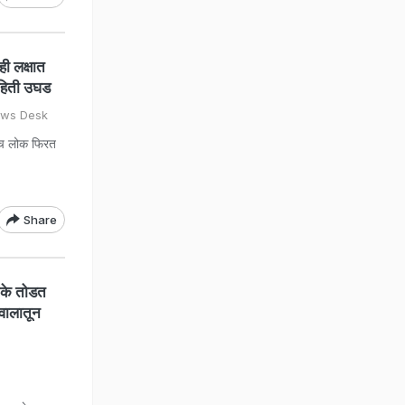
ी लक्षात
ाहिती उघड
ews Desk
रेच लोक फिरत
Share
के तोडत
हवालातून