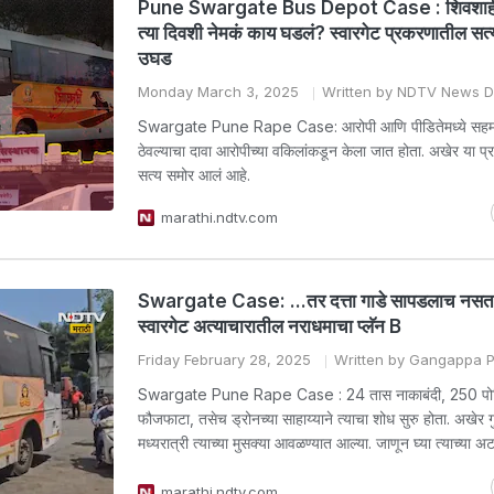
Pune Swargate Bus Depot Case : शिवशाही 
त्या दिवशी नेमकं काय घडलं? स्वारगेट प्रकरणातील सत
उघड
Monday March 3, 2025
Written by NDTV News 
Swargate Pune Rape Case: आरोपी आणि पीडितेमध्ये सहमती
ठेवल्याचा दावा आरोपीच्या वकिलांकडून केला जात होता. अखेर या प
सत्य समोर आलं आहे.
marathi.ndtv.com
Swargate Case: ...तर दत्ता गाडे सापडलाच नसता
स्वारगेट अत्याचारातील नराधमाचा प्लॅन B
Friday February 28, 2025
Written by Gangappa P
Swargate Pune Rape Case : 24 तास नाकाबंदी, 250 पोल
फौजफाटा, तसेच ड्रोनच्या साहाय्याने त्याचा शोध सुरु होता. अखेर गु
मध्यरात्री त्याच्या मुसक्या आवळण्यात आल्या. जाणून घ्या त्याच्या अ
marathi.ndtv.com