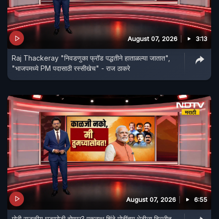
August 07, 2026
3:13
Raj Thackeray "निवडणुका फ्रॉड पद्धतीने हाताळल्या जातात",
"भाजपमध्ये PM पदासाठी रस्सीखेच" - राज ठाकरे
August 07, 2026
6:55
मोठी राजकीय घडामोडी होणार? एकनाथ शिंदे मोदींच्या भेटीला दिल्लीत