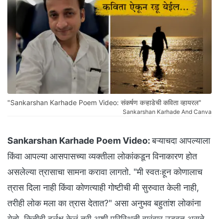
"Sankarshan Karhade Poem Video: संकर्षण कऱ्हाडेची कविता व्हायरल"
Sankarshan Karhade And Canva
Sankarshan Karhade Poem Video:
बऱ्याचदा आपल्याला
किंवा आपल्या आसपासच्या व्यक्तीला लोकांकडून विनाकारण होत
असलेल्या त्रासाचा सामना करावा लागतो. "मी स्वतःहून कोणालाच
त्रास दिला नाही किंवा कोणत्याही गोष्टीची मी सुरुवात केली नाही,
तरीही लोक मला का त्रास देतात?" असा अनुभव बहुतांश लोकांना
येतो. कितीही दुर्लक्ष केलं तरी अशी परिस्थिती वारंवार उद्भवत असते.