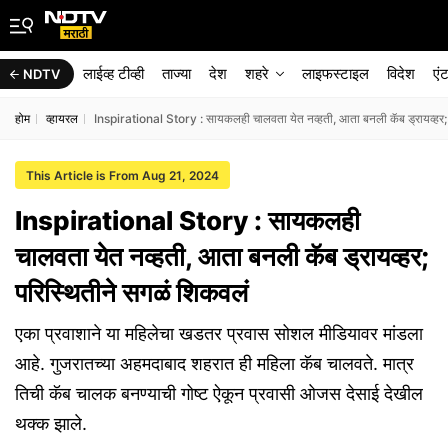
लाईव्ह टीव्ही
ताज्या
देश
शहरे
लाइफस्टाइल
विदेश
एं
NDTV
होम
व्हायरल
Inspirational Story : सायकलही चालवता येत नव्हती, आता बनली कॅब ड्रायव्हर;
This Article is From Aug 21, 2024
Inspirational Story : सायकलही
चालवता येत नव्हती, आता बनली कॅब ड्रायव्हर;
परिस्थितीने सगळं शिकवलं
एका प्रवाशाने या महिलेचा खडतर प्रवास सोशल मीडियावर मांडला
आहे. गुजरातच्या अहमदाबाद शहरात ही महिला कॅब चालवते. मात्र
तिची कॅब चालक बनण्याची गोष्ट ऐकून प्रवासी ओजस देसाई देखील
थक्क झाले.